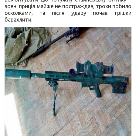
зовні приціл майже не постраждав, трохи побило
осколками, та після удару почав трішки
барахлити.