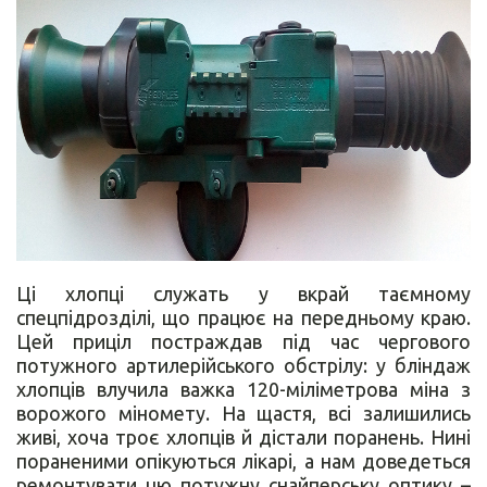
Ці хлопці служать у вкрай таємному
спецпідрозділі, що працює на передньому краю.
Цей приціл постраждав під час чергового
потужного артилерійського обстрілу: у бліндаж
хлопців влучила важка 120-міліметрова міна з
ворожого міномету. На щастя, всі залишились
живі, хоча троє хлопців й дістали поранень. Нині
пораненими опікуються лікарі, а нам доведеться
ремонтувати цю потужну снайперську оптику –