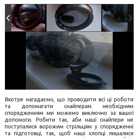
%D0%AF+%D1%81%D0%BD%D0%B0%D0%B9%D0%BF%D0%B5%D1%80
Вкотре нагадаємо, що проводити всі ці роботи
та допомагати снайперам необхідним
спорядженням ми можемо виключно за вашої
допомоги. Робити так, аби наші снайпери не
поступалися ворожим стрільцям у спорядженні
та підготовці, так, щоб наші хлопці лишалися