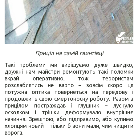
Приціл на самій гвинтівці
Такі проблеми ми вирішуємо дуже швидко,
дружні нам майстри ремонтують такі поломки
вкрай оперативно, тож терористам
розслаблятись не варто – зовсім скоро ця
потужна оптика повернеться на передову і
продовжить свою смертоносну роботу. Разом з
прицілом постраждав і глушник – луснуло
осколком і трішки деформувало внутрішнє
начиння. Зрештою, або підправимо, або купимо
хлопцям новий – тільки б вони мали, чим нищити
ворога.