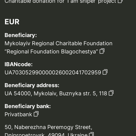
Charitable donation for ‘I am sniper’ project
EUR
Beneficiary:
Mykolayiv Regional Charitable Foundation
“Regional Foundation Blagochestya”
IBANcode:
UA703052990000026002041702959
Beneficiary address:
UA 54000, Mykolaiv, Buznyka str. 5, 118
Beneficiary bank:
Privatbank
50, Naberezhna Peremogy Street,
Dnipropetrovsk, 49094, Ukraine