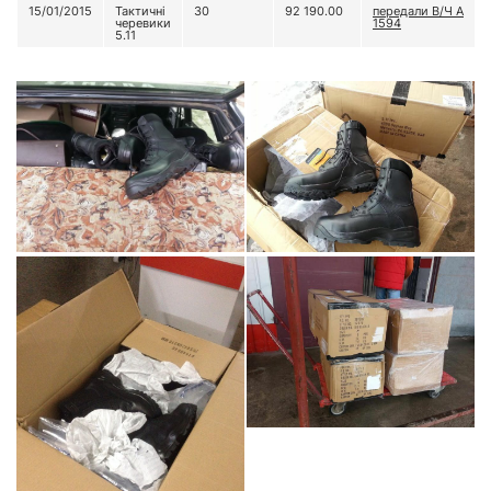
15/01/2015
Тактичні
30
92 190.00
передали В/Ч А
черевики
1594
5.11