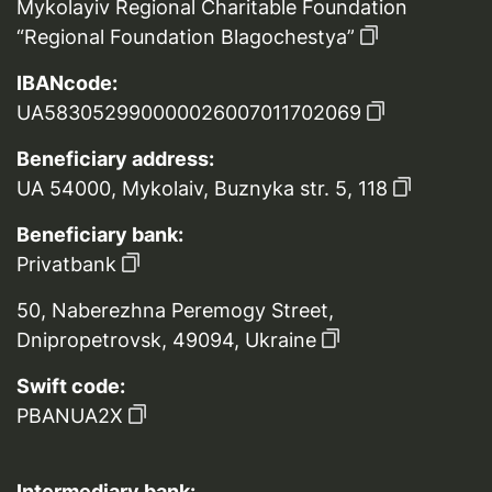
Mykolayiv Regional Charitable Foundation
“Regional Foundation Blagochestya”
IBANcode:
UA583052990000026007011702069
Beneficiary address:
UA 54000, Mykolaiv, Buznyka str. 5, 118
Beneficiary bank:
Privatbank
50, Naberezhna Peremogy Street,
Dnipropetrovsk, 49094, Ukraine
Swift code:
PBANUA2X
Intermediary bank: