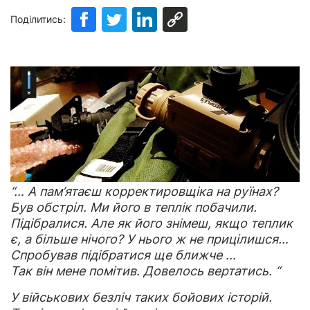
Поділитись:
“… А пам’ятаєш корректировщіка на руїнах?
Був обстріл. Ми його в теплік побачили.
Підібралися. Але як його знімеш, якщо теплик
є, а більше нічого? У нього ж не прицілишся…
Спробував підібратися ще ближче …
Так він мене помітив. Довелось вертатись. “
У військових безліч таких бойових історій.