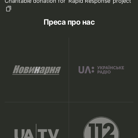
Charitable donation for ‘Rapid Response’ project
Преса про нас