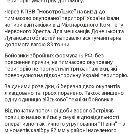
території гуманітрну допомогу.
Через КПВВ “Новотроїцьке” на виїзд до
тимчасово окупованої території України їхали
чотири вантажівки від Міжнародного Комітету
Червоного Хреста. Для мешканців Донецької та
Луганської областей направлялася гуманітарна
допомога вагою 83 тонни.
Бойовики збройних формувань РФ, без
пояснення причин, на тимчасово окуповану
територію не пропустили три вантажівки, які
повернулися на підконтрольну Україні територію.
За даними розвідки, 6 березня двох окупантів
ліквідовано та трьох поранено. Також знищено
одну одиницю військової техніки бойовиків.
Від початку поточної доби ворог обстріляв
позицію наших військ у смузі відповідальності
оперативно-тактичного угруповання “Північ” – з
мінометів калібру 82 мм у районі населеного