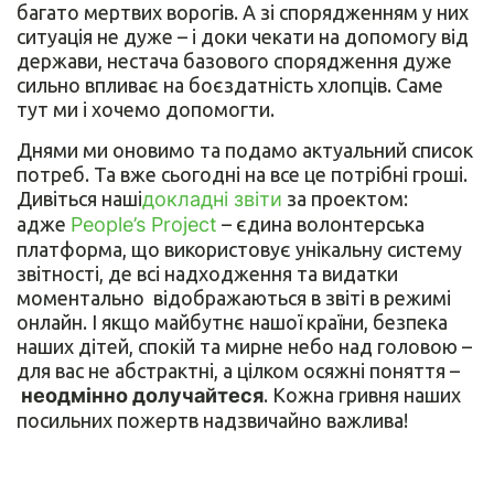
багато мертвих ворогів. А зі спорядженням у них
ситуація не дуже – і доки чекати на допомогу від
держави, нестача базового спорядження дуже
сильно впливає на боєздатність хлопців. Саме
тут ми і хочемо допомогти.
Днями ми оновимо та подамо актуальний список
потреб. Та вже сьогодні на все це потрібні гроші.
Дивіться наші
докладні звіти
за проектом:
адже
People’s Project
– єдина волонтерська
платформа, що використовує унікальну систему
звітності, де всі надходження та видатки
моментально відображаються в звіті в режимі
онлайн. І якщо майбутнє нашої країни, безпека
наших дітей, спокій та мирне небо над головою –
для вас не абстрактні, а цілком осяжні поняття –
неодмінно долучайтеся
. Кожна гривня наших
посильних пожертв надзвичайно важлива!