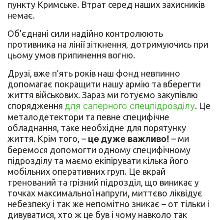
пункту Кримське. Втрат серед наших захисників
немає.
Об’єднані сили надійно контролюють
противника на лінії зіткнення, дотримуючись при
цьому умов припинення вогню.
Друзі, вже п’ять років наш фонд невпинно
допомагає покращити нашу армію та вберегти
життя військових. Зараз ми готуємо закупівлю
спорядження
для саперного спецпідрозділу
. Це
металодетектори та певне специфічне
обладнання, таке необхідне для порятунку
життя. Крім того, –
це дуже важливо!
– ми
беремося допомогти одному специфічному
підрозділу та маємо екіпірувати кілька його
мобільних оперативних груп. Це вкрай
тренований та грізний підрозділ, що виникає у
точках максимальної напруги, миттєво ліквідує
небезпеку і так же непомітно зникає – от тільки і
дивуватися, хто ж це був і чому навколо так