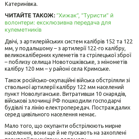
Катеринівка.
ЧИТАЙТЕ ТАКОЖ:
“Хижак”, “Туристи” й
волонтери: ексклюзивна передача для
кулеметників
Двічі, з артилерійських систем калібрів 152 та 122
мм, у подальшому – з артилерії 122-го калібру,
великокаліберних кулеметів та стрілецької зброї
– поблизу селища Новотошківське, з мінометів
калібру 120 мм – у районі села Кримське.
Також російсько-окупаційні війська обстріляли зі
ствольної артилерії калібру 122 мм населений
пункт Новолуганське. Витративши 10 снарядів,
військові злочинці РФ пошкодили господарчі
будівлі та лінію електропередач. Постраждалих
серед цивільного населення немає.
Мало того, що окупанти обстрілюють мирне
населення, вони ще й не пускають на захоплені