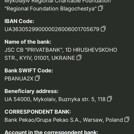
Mykolayiv Regional Charitable Foundation
"Regional Foundation Blagochestya"
IBAN Code:
UA363052990000026006001705679
Name of the bank:
JSC CB "PRIVATBANK", 1D HRUSHEVSKOHO
STR., KYIV, 01001, UKRAINE
Bank SWIFT Code:
PBANUA2X
Beneficiary address:
UA 54000, Mykolaiv, Buznyka str. 5, 118
CORRESPONDENT BANK:
Bank Pekao/Grupa Pekao S.A., Warsaw, Poland
Account in the correspondent bank: