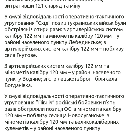
витративши 121 снаряд та міну.
У смузі відповідальності оперативно-тактичного
угруповання “Схід” позиції українських військ були
обстріляні чотири рази: з артилерійських систем
калібру 122 мм та мінометів калібру 120 мм – у
районі населеного пункту Лебединське; з
артилерійських систем калібру 122 мм – поблизу
села Гнутове.
З артилерійських систем калібру 122 мм та
мінометів калібру 120 мм – у районі населеного
пункту Водяне; зі стрілецької зброї – біля села
Богданівка.
У смузі відповідальності оперативно-тактичного
угруповання “Північ” російські бойовики п’ять
разів обстріляли позиції ОС: з мінометів калібру
120 мм – поблизу селища Новолуганське; з
мінометів калібру 120 мм та великокаліберних
кулеметів – у районі населеного пункту