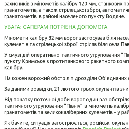
захисників з мінометів калібру 120 мм, станкових 
гранатометів, а також стрілецької зброї, автомати
гранатометів в районі населеного пункту Водяне.
УВАГА: САПЕРАМ ПОТРІБНА ДОПОМОГА
Міномети калібру 82 мм ворог застосував біля насе
кулеметів та стрілецької зброї стріляв біля села Па
У смузі дій оперативно-тактичного угруповання “Пі
пункту Кримське з протитанкового ракетного компл
калібру.
На кожен ворожий обстріл підрозділи Об’єднаних с
За даними розвідки, 21 лютого трьох окупантів зн
Від початку поточної доби ворог один раз обстріля
тактичного угруповання “Північ” із мінометів каліб
гранатометів та великокаліберних кулеметів – у ра
Як бачите, ситуація загострюється, російські оку
позицій армії. Центр волонтерів
п’я