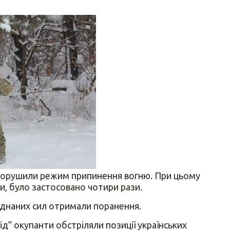
ів порушили режим припинення вогню. При цьому
, було застосовано чотири рази.
єднаних сил отримали поранення.
ід” окупанти обстріляли позиції українських