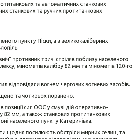
протитанкових та автоматичних станкових
чних станкових та ручних протитанкових
леного пункту Піски, а з великокаліберних
влопіль.
вніч” противник тричі стріляв поблизу населеного
ексу, мінометів калібру 82 мм та мінометів 120-го
ил відповідали вогнем чергових вогневих засобів.
ищено та чотирьох поранено.
в позиції сил ООС у смузі дій оперативно-
ру 82 мм, а також станкових протитанкових
йоні населеного пункту Катеринівка.
панти щодня посилюють обстріли мирних селищ та
тий рік допомагає підрозділам, що тримають