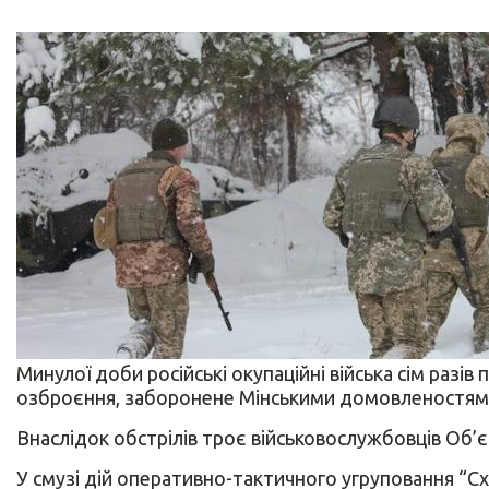
Минулої доби російські окупаційні війська сім раз
озброєння, заборонене Мінськими домовленостями
Внаслідок обстрілів троє військовослужбовців Об’
У смузі дій оперативно-тактичного угруповання “Сх