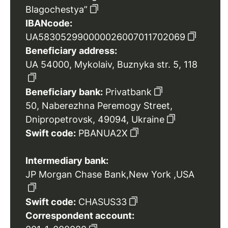
Blagochestya”
IBANcode:
UA583052990000026007011702069
Beneficiary address:
UA 54000, Mykolaiv, Buznyka str. 5, 118
Beneficiary bank:
Privatbank
50, Naberezhna Peremogy Street,
Dnipropetrovsk, 49094, Ukraine
Swift code:
PBANUA2X
Intermediary bank:
JP Morgan Chase Bank,New York ,USA
Swift code:
CHASUS33
Correspondent account: