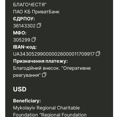
БЛАГОЧЕСТЯ”
ПАО КБ ПриватБанк
ЄДРПОУ:
36143302
МФО:
305299
IBAN-код:
UA343052990000026000011709917
Призначення платежу:
Благодійний внесок. “Оперативне
реагування”
USD
Beneficiary:
Mykolayiv Regional Charitable
Foundation “Regional Foundation