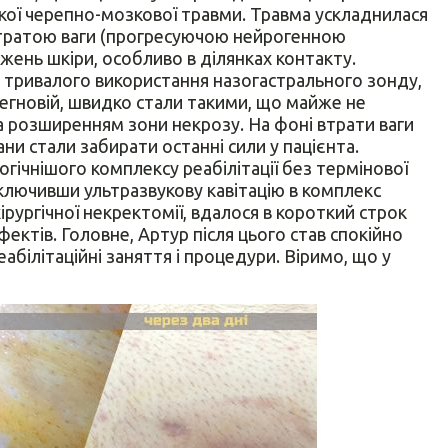
яжкої черепно-мозкової травми. Травма ускладнилася
втратою ваги (прогресуючою нейрогенною
жень шкіри, особливо в ділянках контакту.
д тривалого використання назогастрального зонду,
тегновій, швидко стали такими, що майже не
а розширенням зони некрозу. На фоні втрати ваги
ни стали забирати останні сили у пацієнта.
огічнішого комплексу реабілітації без термінової
Включивши ультразвукову кавітацію в комплекс
ірургічної некректомії, вдалося в короткий строк
ектів. Головне, Артур після цього став спокійно
еабілітаційні заняття і процедури. Віримо, що у