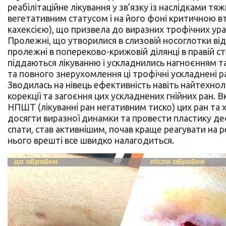
реабілітаційне лікування у зв’язку із наслідками т
вегетативним статусом і на його фоні критичною 
кахексією), що призвела до виразних трофічних ура
Пролежні, що утворилися в слизовій носоглотки ві
пролежні в попереково-крижовій ділянці в правій с
піддаються лікуванню і ускладнились нагноєнням т
та повного знерухомлення ці трофічні ускладнені ра
Зводилась на нівець ефективність навіть найтехнол
корекції та загоєння цих ускладнених гнійних ран. 
НПШТ (лікуванні ран негативним тиско) цих ран та х
досягти виразної динамки та провести пластику деф
спати, став активнішим, почав краще реагувати на р
нього врешті все швидко налагодиться.