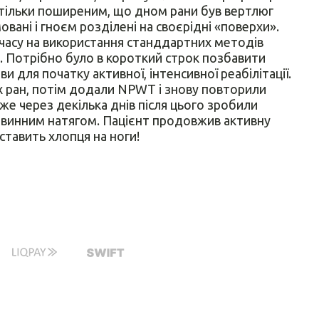
а стільки поширеним, що дном рани був вертлюг
мовані і гноєм розділені на своєрідні «поверхи».
, часу на використання станддартних методів
о. Потрібно було в короткий строк позбавити
и для початку активної, інтенсивної реабілітації.
х ран, потім додали NPWT і знову повторили
же через декілька днів після цього зробили
рвинним натягом. Пацієнт продовжив активну
ставить хлопця на ноги!