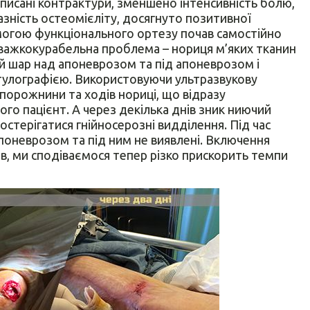
исані контрактури, зменшено інтенсивність болю,
зність остеомієліту, досягнуто позитивної
омогою функціонального ортезу почав самостійно
а важкокурабельна проблема – нориця м’яких тканин
ий шар над апоневрозом та під апоневрозом і
стулографією. Використовуючи ультразвукову
порожнини та ходів нориці, що відразу
мого пацієнт. А через декілька днів зник ниючий
остерігатися гнійносерозні видділення. Під час
апоневрозом та під ним не виявлені. Включення
дів, ми сподіваємося тепер різко прискорить темпи