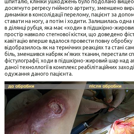
шпиталю, клініки ушкоджень було подолано вищеоп
досягнуто регресу гнійного артриту, зменшено вира
динаміки в консолідації перелому, пацієнт за доп
ставати на ногу, а потім і ходити. Залишилась одн
в ділянці рубця, яка має «ходи» в підшкірно-жиров
простір навколо стегнової кістки, що доведено фі
кавітацію вперше вдалося провести повну обробку 
відобразилось як на термічних реакціях та стані са
біль, зменшився набряк м’яких тканин, перестали сп
фістулографії, ходи в підшкірно-жировий шар над 
даної техноллогії в комплекс реабілітаційних захо
одужання даного пацієнта.