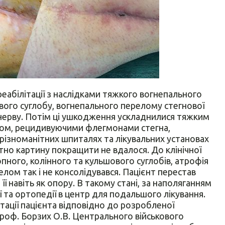
реабілітації з наслідками тяжкого вогнепального
вого суглобу, вогнепального перелому стегнової
 нерву. Потім ці ушкодження ускладнилися тяжким
том, рецидивуючими флегмонами стегна,
 різноманітних шпиталях та лікувальних установах
тно картину покращити не вдалося. До клінічної
ного, колінного та кульшового суглобів, атрофія
елом так і не консолідувався. Пацієнт перестав
її навіть як опору. В такому стані, за наполяганням
ї та ортопедії в центр для подальшого лікування.
ітації пацієнта відповідно до розробленої
проф. Борзих О.В. Центрального військового