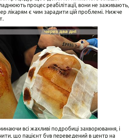
складнюють процес реабілітації, вони не заживають,
ер лікарям є чим зарадити цій проблемі. Нижче
т.
инаючи всі жахливі подробиці захворювання, і
чити, що пацієнт був переведений в центр на