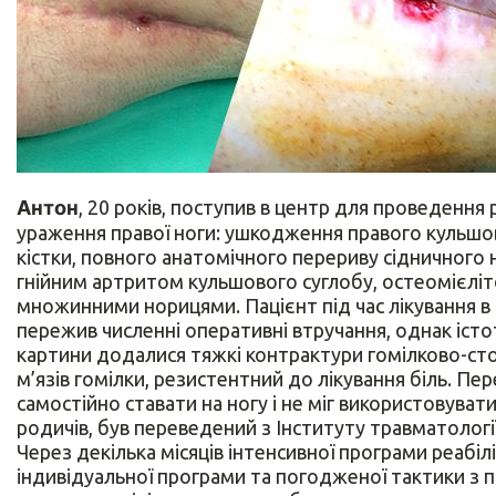
Антон
, 20 років, поступив в центр для проведення 
ураження правої ноги: ушкодження правого кульшо
кістки, повного анатомічного перериву сідничного
гнійним артритом кульшового суглобу, остеомієлі
множинними норицями. Пацієнт під час лікування в
пережив численні оперативні втручання, однак істо
картини додалися тяжкі контрактури гомілково-стоп
м’язів гомілки, резистентний до лікування біль. Пер
самостійно ставати на ногу і не міг використовувати 
родичів, був переведений з Інституту травматологі
Через декілька місяців інтенсивної програми реабіл
індивідуальної програми та погодженої тактики з 