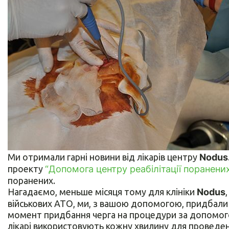
Ми отримали гарні новини від лікарів центру
Nodus
проекту
“Допомога центру реабілітації поранени
поранених.
Нагадаємо, меньше місяця тому для клініки
Nodus
військових АТО, ми, з вашою допомогою, придбали
момент придбання черга на процедури за допомого
лікарі використовують кожну хвилину для проведе