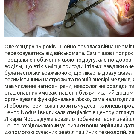
Олександру 19 років. Щойно почалася війна не зміг 
переховуватись від військомата. Сам пішов і попро
прощальне побачення свою подругу, але по дорозі 
водієм, що втік з місця пригоди і тільки завдяки 
була настільки вражаючою, що лікарі відразу сказал
песимістичним настроям та повній зневірі медиків, 
мав численні нагноєні рани, неврологічні розлади та
стаціонарних умовах, пацієнт був виписаний додому
організувала функціональне ліжко, сама налагодила
Любов материнська творить чудеса – хлопець прод
центр Nodus і викликала спеціалістів центру оглян
Лікарів Nodus дуже вразило побачене і вони знайш
центр. Усвідомлюючи усі ризики вони вирішили дат
допомогою сучасних реабілітаційних технологій. Ува