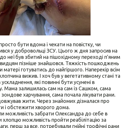
просто бути вдома і чекати на повістку, чи
сився у добровольці ЗСУ. Цього ж дня запросив на
до неї був збитий на пішохідному переході п’яним
очевидцям пізніше знайшовся. Тяжкість пошкоджень
и матері готуватись до найгіршого. Наперекір всім
хлопчина вижив. І хоч був у вегетативному стані та
 ускладнення, які повинні бути усунені в
. Мама залишилась сам на сам із Сашком, сама
 зондове харчування, сама почала лікувати рани.
овжував жити. Через знайомих дізналася про
ути і обстежити хворого дома.
ли можливість забрати Олександра до себе в
и хлопцю можливість пройти реабілітацію за
ги, перш за все, потребували гнійні трофічні рани