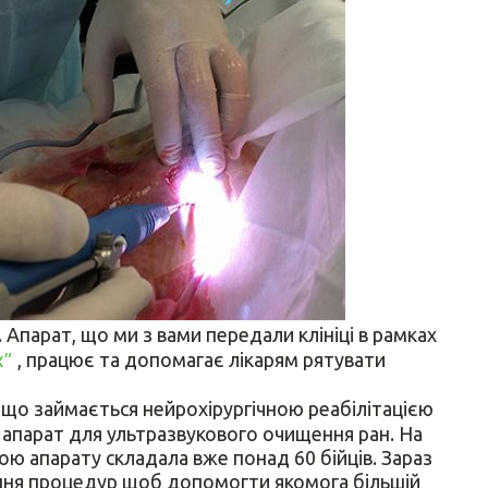
. Апарат, що ми з вами передали клініці в рамках
х”
, працює та допомагає лікарям рятувати
, що займається нейрохірургічною реабілітацією
 апарат для ультразвукового очищення ран. На
ю апарату складала вже понад 60 бійців. Зараз
ння процедур щоб допомогти якомога більшій