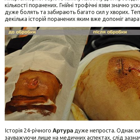
кількості поранених. Гнійні трофічні язви значно у
дуже болять та забирають багато сил у хворих. Теп
декілька історій поранених яким вже допоміг апара
Історія 24-річного
Артура
дуже непроста. Однак ом
зауважуючи лише на медичних аспектах, слід зазна