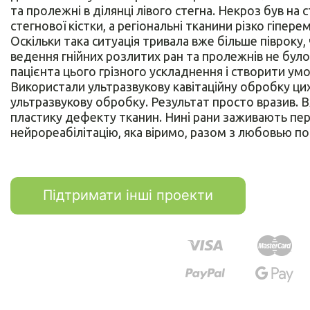
та пролежні в ділянці лівого стегна. Некроз був н
стегнової кістки, а регіональні тканини різко гіпере
Оскільки така ситуація тривала вже більше півроку
ведення гнійних розлитих ран та пролежнів не бул
пацієнта цього грізного ускладнення і створити умов
Використали ультразвукову кавітаційну обробку ци
ультразвукову обробку. Результат просто вразив. В
пластику дефекту тканин. Нині рани заживають пе
нейрореабілітацію, яка віримо, разом з любовью по
Підтримати інші проекти