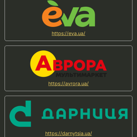
https://eva.ua/
https://avrora.ua/
https://darnytsia.ua/