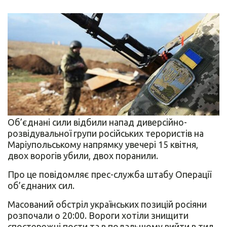
Об’єднані сили відбили напад диверсійно-
розвідувальної групи російських терористів на
Маріупольському напрямку увечері 15 квітня,
двох ворогів убили, двох поранили.
Про це повідомляє прес-служба штабу Операції
об’єднаних сил.
Масований обстріл українських позицій росіяни
розпочали о 20:00. Вороги хотіли знищити
спостережні пости та в подальшому вийти в тил