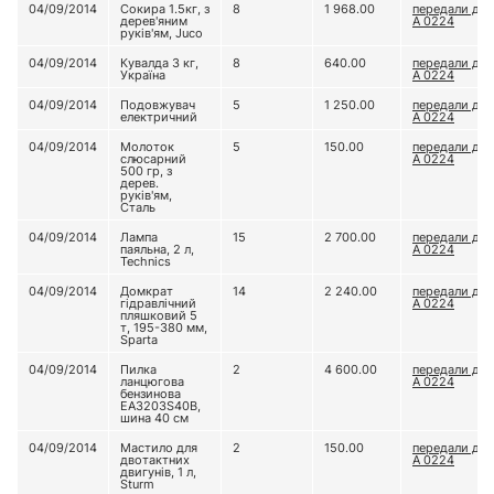
04/09/2014
Сокира 1.5кг, з
8
1 968.00
передали до 
дерев'яним
А 0224
руків'ям, Juco
04/09/2014
Кувалда 3 кг,
8
640.00
передали до 
Україна
А 0224
04/09/2014
Подовжувач
5
1 250.00
передали до 
електричний
А 0224
04/09/2014
Молоток
5
150.00
передали до 
слюсарний
А 0224
500 гр, з
дерев.
руків'ям,
Сталь
04/09/2014
Лампа
15
2 700.00
передали до 
паяльна, 2 л,
А 0224
Technics
04/09/2014
Домкрат
14
2 240.00
передали до 
гідравлічний
А 0224
пляшковий 5
т, 195-380 мм,
Sparta
04/09/2014
Пилка
2
4 600.00
передали до 
ланцюгова
А 0224
бензинова
EA3203S40B,
шина 40 см
04/09/2014
Мастило для
2
150.00
передали до 
двотактних
А 0224
двигунів, 1 л,
Sturm