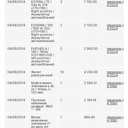
04/09/2014
ES75RA / 75 /
2
1 750.00
передали до 
540 A/ 274
А 0224
x175x190 /
Right positive /
Акумулятор
автомобільний
04/09/2014
ES100RA / 100
2
2 120.00
передали до 
/ 850 A/ 352
А 0224
x175x190 /
Right positive /
Акумулятор
автомобільний
04/09/2014
EHD140LA /
2
2 900.00
передали до 
140 / 760A/
А 0224
512x186x228 /
left positive /
акумулятор
автомобільний
04/09/2014
Жилет
10
4 200.00
передали до 
разгрузочный
А 0224
04/09/2014
Муфта вимкн.
1
2 584.12
передали до 
Зчеплення в зб.
А 1080
(d = 60мм, l=
120 мм)
04/09/2014
Пружина
1
2 164.18
передали до 
нажимная
А 1080
диафраг. ЯМЗ
— 184
04/09/2014
Вилка
1
484.45
передали до 
вимкнення
А 1080
зчеплення (1-
но диск зч)