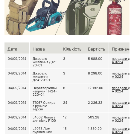
Дата
Назва
Кількість
Вартість
Призначен
04/09/2014
Джерело
3
5 688.00
передали до 
живлення Д12-
А 0224
20-01
04/09/2014
Джерело
3
8 298.00
передали до 
живлення
А 0224
Д24-20-01
04/09/2014
Перетворювач
8
12 192.00
передали до 
напруги ПН24-
А 0224
220-04
04/09/2014
Т1067 Сокира
24
2 236.32
передали до 
з ручкою
А 0224
версія
04/09/2014
L4002 Лопата
12
503.28
передали до 
для піску Р100
А 0224
04/09/2014
L2073 Лом
15
1 330.20
передали до 
будівельний
А 0224