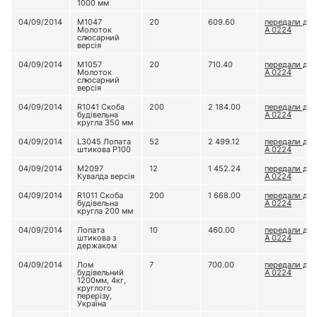
1000 мм
04/09/2014
М1047
20
609.60
передали до 
Молоток
А 0224
слюсарний
версія
04/09/2014
М1057
20
710.40
передали до 
Молоток
А 0224
слюсарний
версія
04/09/2014
R1041 Скоба
200
2 184.00
передали до 
будівельна
А 0224
кругла 350 мм
04/09/2014
L3045 Лопата
52
2 499.12
передали до 
штикова Р100
А 0224
04/09/2014
М2097
12
1 452.24
передали до 
Кувалда версія
А 0224
04/09/2014
R1011 Скоба
200
1 668.00
передали до 
будівельна
А 0224
кругла 200 мм
04/09/2014
Лопата
10
460.00
передали до 
штикова з
А 0224
держаком
04/09/2014
Лом
7
700.00
передали до 
будівельний
А 0224
1200мм, 4кг,
круглого
перерізу,
Україна