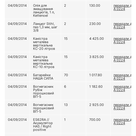
04/09/2014
Олія для
2
130.00
передали до 
змащування
А 0224
ланцюгів, 1 л,
Kettenoel
04/09/2014
Ланцюг Stihl,
2
230.00
передали до 
паз 1,3 мм, шаг
А 0224
3/8
04/09/2014
Каністра
15
4 425.00
передали до 
металева
А 0224
вертікальна
КС-20 літров
04/09/2014
Каністра
15
3 825.00
передали до 
металева
А 0224
вертікальна
КС-10 літров
04/09/2014
Батарейки
70
1 017.80
передали до 
НАША СИЛА
А 0224
04/09/2014
Вогнегасник
6
1 182.60
передали до 
Рубіж
А 0224
порошковий
ВП-5
04/09/2014
Вогнегасник
13
2 925.00
передали до 
порошковий
А 0224
ВП-5
04/09/2014
ES62RA //
1
700.00
передали до 
Акумулятор
А 0224
HAS / Right
positive