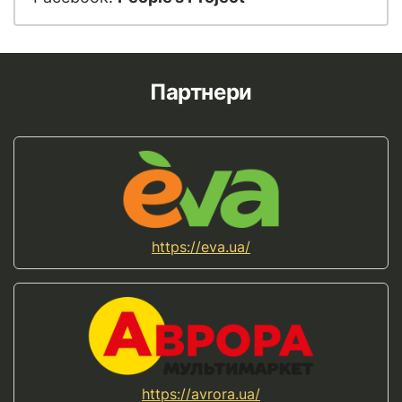
Партнери
https://eva.ua/
https://avrora.ua/