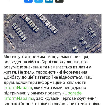
Мінські угоди, режим тиші, демілітаризація,
розведення військ. Гарні слова для тих, хто
розуміє їх значення та намагається втілити у
життя. На жаль, терористичні формування
Донбасу до цієї категорії не відносяться. Наші
друзі, волонтери інформаційної спільноти
InformNapalm
, яких ми з вами нещодавно
підтримали у рамках проекту «
Upgrade
InformNapalm
», зафіксували чергове скупчення
ворожої бронетехніки на окупованих територіях.