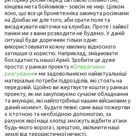
кінцева мета бойовиків – зовсім не мир. Цілком
ясно, що вся ця бронетехніка закинута росіянами
на Донбас не для того, аби орати поля та
висаджувати квіточки на клумбах. Проте і зайвої
паніки ми з вами розводити не будемо. У даній
ситуації буде доречним тільки одне:
використовувати кожну хвилину відносного
затишшя із користю. Наприклад, зміцнювати
боєздатність нашої Армії. Зробити це дуже
просто: у рамках проекту «
Оперативне
реагування
» ми задовольняємо найактуальніші
матеріальні потреби підрозділів, які стоять на
передовій. Щойно ви жертвуєте кошти у рамках
проекту, як ми закуповуємо сучасне обладнання
та амуніцію, які найпотрібніші нашим військовим у
даний момент. Будьте певні: саме ваші пожертви
є істотною та необхідною допомогою, за
рахунок якої наші хлопці зможуть відбити атаки
будь-якого ворога і, зрештою, звільнити наші
землі від терористичної нечисті.