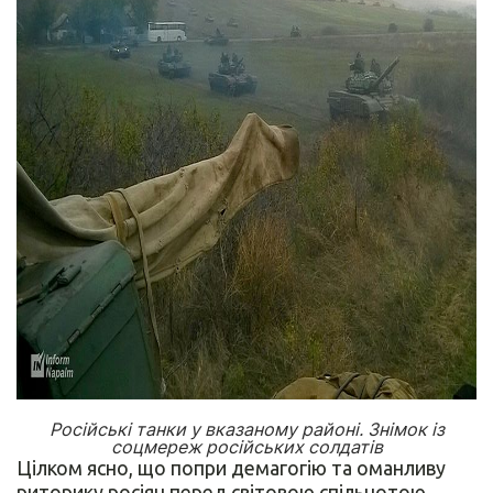
Російські танки у вказаному районі. Знімок із
соцмереж російських солдатів
Цілком ясно, що попри демагогію та оманливу
риторику росіян перед світовою спільнотою,