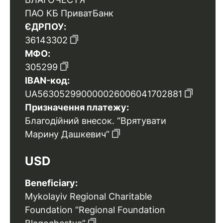
ПАО КБ ПриватБанк
ЄДРПОУ:
36143302
МФО:
305299
IBAN-код:
UA563052990000026006041702881
Призначення платежу:
Благодійний внесок. “Врятувати
Марину Дашкевич”
USD
Beneficiary:
Mykolayiv Regional Charitable
Foundation “Regional Foundation