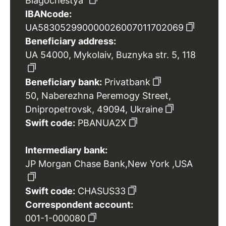
Blagochestya”
IBANcode:
UA583052990000026007011702069
Beneficiary address:
UA 54000, Mykolaiv, Buznyka str. 5, 118
Beneficiary bank:
Privatbank
50, Naberezhna Peremogy Street,
Dnipropetrovsk, 49094, Ukraine
Swift code:
PBANUA2X
Intermediary bank:
JP Morgan Chase Bank,New York ,USA
Swift code:
CHASUS33
Correspondent account:
001-1-000080