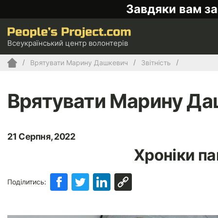
Завдяки вам за
Всеукраїнський центр волонтерів
Врятувати Марину Дашкевич
Звітність
Врятувати Марину Да
21 Серпня, 2022
Хроніки па
Поділитись: