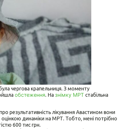
 була чергова крапельниця. З моменту
ройшла
обстеження
. На
знімку МРТ
стабільна
о про результативність лікування Авастином вони
 з оцінкою динаміки на МРТ. Тобто, мені потрібно
істю 600 тис грн.