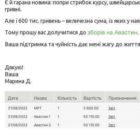
Є й гарана новина: попри стрибок курсу, швейцарськ
гривні.
Але і 600 тис. гривень – величезна сума, із яких у ная
Тому прошу вас долучитися до
зборів на Авастин
.
Ваша підтримка та чуйність дає мені жагу до житт
Дякую!
Ваша
Марина Д.
Дата
Назва
Кількість
Вартість
Призначення
21/08/2022
МРТ
1
2 800.00
Звіт
21/08/2022
Авастин 1
1
50 110.00
Звіт
21/08/2022
Авастин 2
1
50 110.00
Звіт