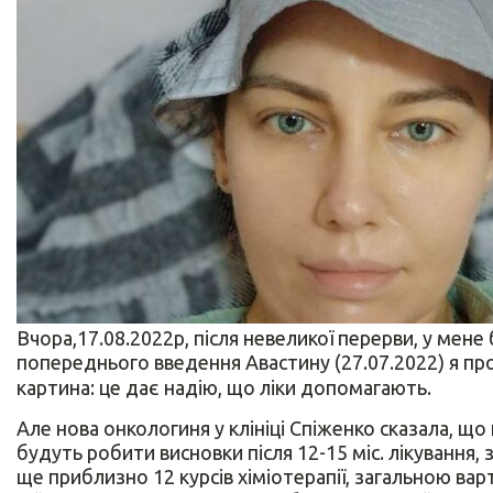
Вчора,17.08.2022р, після невеликої перерви, у мене
попереднього введення Авастину (27.07.2022) я п
картина: це дає надію, що ліки допомагають.
Але нова онкологиня у клініці Спіженко сказала, щ
будуть робити висновки після 12-15 міс. лікування,
ще приблизно 12 курсів хіміотерапії, загальною варт