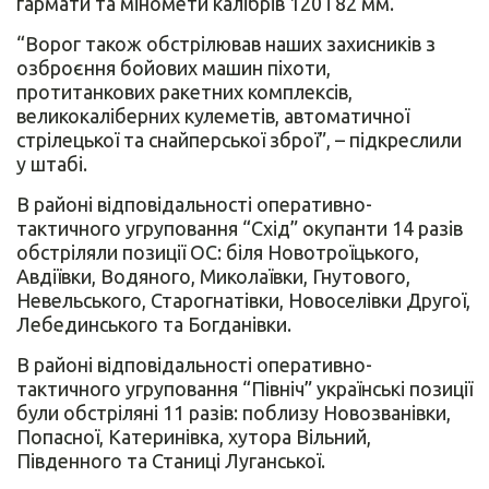
гармати та міномети калібрів 120 і 82 мм.
“Ворог також обстрілював наших захисників з
озброєння бойових машин піхоти,
протитанкових ракетних комплексів,
великокаліберних кулеметів, автоматичної
стрілецької та снайперської зброї”, – підкреслили
у штабі.
В районі відповідальності оперативно-
тактичного угруповання “Схід” окупанти 14 разів
обстріляли позиції ОС: біля Новотроїцького,
Авдіївки, Водяного, Миколаївки, Гнутового,
Невельського, Старогнатівки, Новоселівки Другої,
Лебединського та Богданівки.
В районі відповідальності оперативно-
тактичного угруповання “Північ” українські позиції
були обстріляні 11 разів: поблизу Новозванівки,
Попасної, Катеринівка, хутора Вільний,
Південного та Станиці Луганської.