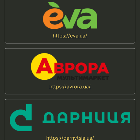
https://eva.ua/
https://avrora.ua/
https://darnytsia.ua/