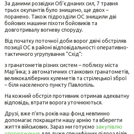
За даними розвідки Об’єднаних сил, 7 травня
трьох окупантів було знищено, ще двох –
поранено. Також підрозділи ОС знищили дві
бойових машини піхоти бойовиків та
довготривалу вогневу споруду.
Від початку поточної доби ворог двічі обстріляв
позиції ОС в районі відповідальності оперативно-
тактичного угрупування “Схід”:
з гранатометів різних систем – поблизу міста
Мар’їнка; з автоматичних станкових гранатометів,
великокаліберних кулеметів та стрілецької зброї
– біля населеного пункту Павлопіль.
На кожний обстріл противник отримав адекватну
відповідь, втрати ворога уточнюються.
Друзі, вже п’ять років наш фонд невпинно
допомагає покращити нашу армію та вберегти
життя військових. Зараз ми готуємо
закупівлю
спорядження
для дуже специфічних підрозділів