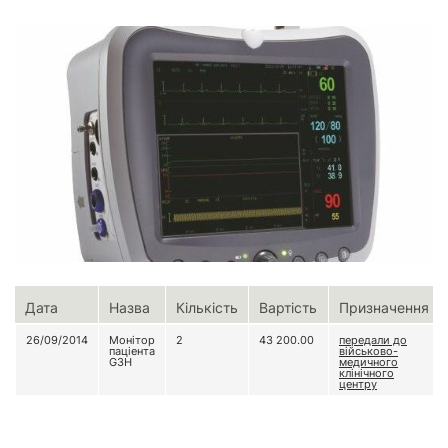
Дата
Назва
Кількість
Вартість
Призначення
26/09/2014
Монітор
2
43 200.00
передали до
паціента
військово-
G3H
медичного
клінічного
центру