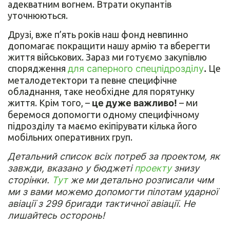
адекватним вогнем. Втрати окупантів
уточнюються.
Друзі, вже п’ять років наш фонд невпинно
допомагає покращити нашу армію та вберегти
життя військових. Зараз ми готуємо закупівлю
спорядження
для саперного спецпідрозділу
.
Це
металодетектори та певне специфічне
обладнання, таке необхідне для порятунку
життя. Крім того, –
це дуже важливо!
– ми
беремося допомогти одному специфічному
підрозділу та маємо екіпірувати кілька його
мобільних оперативних груп.
Детальний список всіх потреб за проектом, як
завжди, вказано у бюджеті
проекту
знизу
сторінки.
Тут
же ми детально розписали чим
ми з вами можемо допомогти пілотам ударної
авіації з 299 бригади тактичної авіації. Не
лишайтесь осторонь!