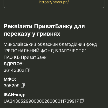
https://news.pn/
Реквізити ПриватБанку для
переказу у гривнях
Миколаївський обласний благодійний фонд
“РЕГІОНАЛЬНИЙ ФОНД БЛАГОЧЕСТЯ”
ПАО КБ ПриватБанк
ЄДРПОУ:
36143302
МФО:
305299
IBAN-код:
UA343052990000026000011709917