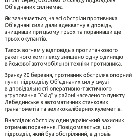
Втрат серед особового складу підрозділів
Об’єднаних сил немає.
Як зазначається, на всі обстріли противника
Об’єднані сили дали адекватну відповідь,
знищивши при цьому трьох та поранивши ще
трьох окупантів.
Також вогнем у відповідь з протитанкового
ракетного комплексу знищено одну одиницю
військової автомобільної техніки противника.
Зранку 20 березня, противник обстріляв опорний
пункт підрозділу Об’єднаних сил у смузі
відповідальності оперативно-тактичного
угруповання “Схід” у районі населеного пункту
Лебединське з автоматичних станкових
гранатометів та великокаліберних кулеметів.
Внаслідок обстрілу один український захисник
отримав поранення. Повідомляється, що
підрозділ, який був обстріляний, відповів