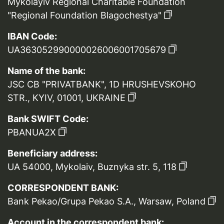
Mykolayiv Regional Charitable Foundation
"Regional Foundation Blagochestya"
IBAN Code:
UA363052990000026006001705679
Name of the bank:
JSC CB "PRIVATBANK", 1D HRUSHEVSKOHO
STR., KYIV, 01001, UKRAINE
Bank SWIFT Code:
PBANUA2X
Beneficiary address:
UA 54000, Mykolaiv, Buznyka str. 5, 118
CORRESPONDENT BANK:
Bank Pekao/Grupa Pekao S.A., Warsaw, Poland
Account in the correspondent bank: