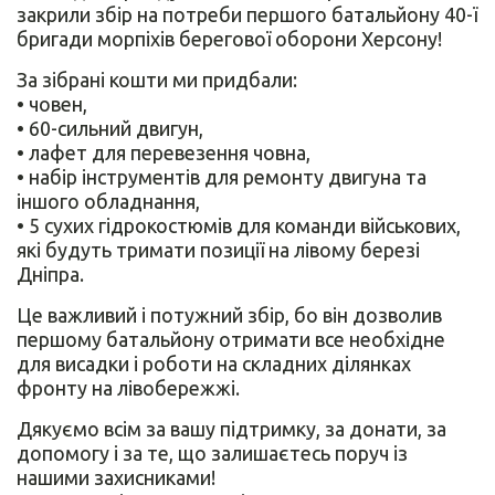
закрили збір на потреби першого батальйону 40-ї
бригади морпіхів берегової оборони Херсону!
За зібрані кошти ми придбали:
• човен,
• 60-сильний двигун,
• лафет для перевезення човна,
• набір інструментів для ремонту двигуна та
іншого обладнання,
• 5 сухих гідрокостюмів для команди військових,
які будуть тримати позиції на лівому березі
Дніпра.
Це важливий і потужний збір, бо він дозволив
першому батальйону отримати все необхідне
для висадки і роботи на складних ділянках
фронту на лівобережжі.
Дякуємо всім за вашу підтримку, за донати, за
допомогу і за те, що залишаєтесь поруч із
нашими захисниками!