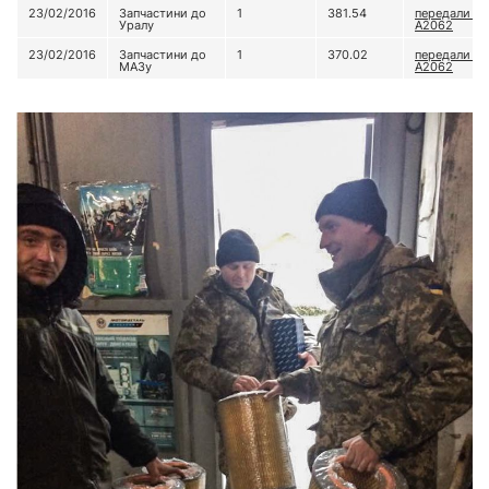
23/02/2016
Запчастини до
1
381.54
передали до
Уралу
А2062
23/02/2016
Запчастини до
1
370.02
передали до
МАЗу
А2062