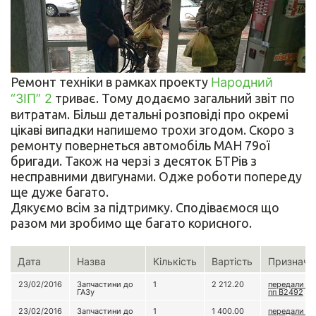
Ремонт техніки в рамках проекту
Народний
“ЗІП” 2
триває. Тому додаємо загальний звіт по
витратам. Більш детальні розповіді про окремі
цікаві випадки напишемо трохи згодом. Скоро з
ремонту повернеться автомобіль МАН 79ої
бригади. Також на черзі з десяток БТРів з
несправними двигунами. Одже роботи попереду
ще дуже багато.
Дякуємо всім за підтримку. Сподіваємося що
разом ми зробимо ще багато корисного.
Дата
Назва
Кількість
Вартість
Призначе
23/02/2016
Запчастини до
1
2 212.20
передали до
ГАЗу
пп В2492
23/02/2016
Запчастини до
1
1 400.00
передали до