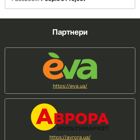
Партнери
https://eva.ua/
https://avrora.ua/