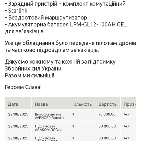
• Зарядний пристрій + комплект комутаційний
• Starlink
• Бездротовий маршрутизатор
• Акумуляторна батарея LPM-GL12-100AH GEL
для звʼязківців
Усе це обладнання було передане пілотам дронів
та частково підрозділам зв’язківців.
Дякуємо кожному та кожній за підтримку
Збройних сил України!
Разом ми сильніші!
Героям Слава!
Дата
Назва
Кількість
Вартість
Призна
29/08/2025
Виносна антена
1
76 000.00
Акт
AVENGER Booster
29/08/2025
Підсилювач
1
30 000.00
Акт
ACASOM ROC-4
29/08/2025
Підсилювач
1
30 000.00
Акт