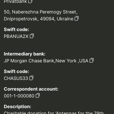
Privatbank
50, Naberezhna Peremogy Street,
Dnipropetrovsk, 49094, Ukraine
Swift code:
PBANUA2X
Intermediary bank:
JP Morgan Chase Bank,New York ,USA
Swift code:
CHASUS33
Correspondent account:
001-1-000080
Description:
Charitable donation for ‘Antennas for the 79th