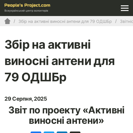
Всеукраїнський центр волонтерів
Збір на активні виносні антени для 79 ОДШБр
Звітні
Збір на активні
виносні антени для
79 ОДШБр
29 Серпня, 2025
Звіт по проекту «Активні
виносні антени»