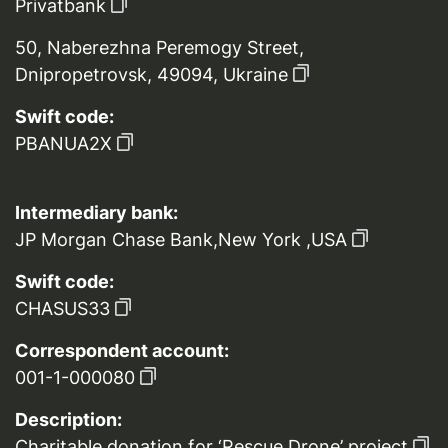
Privatbank
50, Naberezhna Peremogy Street,
Dnipropetrovsk, 49094, Ukraine
Swift code:
PBANUA2X
Intermediary bank:
JP Morgan Chase Bank,New York ,USA
Swift code:
CHASUS33
Correspondent account:
001-1-000080
Description:
Charitable donation for ‘Rescue Drone’ project