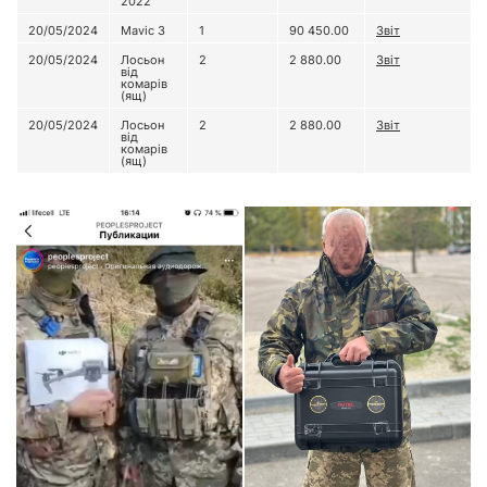
2022
20/05/2024
Mavic 3
1
90 450.00
Звіт
20/05/2024
Лосьон
2
2 880.00
Звіт
від
комарів
(ящ)
20/05/2024
Лосьон
2
2 880.00
Звіт
від
комарів
(ящ)