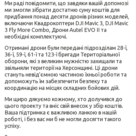
Ми раді повідомити, що завдяки вашій допомозі
ми змогли зібрати достатню суму коштів для
придбання понад десяти дронів різних моделей,
включаючи Квадрокоптери DJI Mavic 3, DJI Mavic
3 Fly More Combo, Дрони Autel EVO II та
необхідні комплектуючі.
Отримані дрони були передані підрозділам 28-ї,
36-ї, 59-ї, 61-ї та 123-ї бригади Територіальної
оборони, які з великим мужністю захищали та
звільняли території на Херсонщині. Ці дрони
стануть невід’ємною частиною їхньої роботи та
допоможуть їм забезпечити безпеку та
координацію на місцях складних бойових дій.
Ми щиро дякуємо кожному, хто долучився до
цього проекту та вніс свій внесок у збір коштів.
Ваша підтримка є важливою ланкою в нашій
роботі, і без вас ми б не могли досягти такого
успіху.