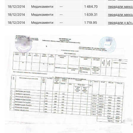
18/12/2014
Медикаменти
--
1 484.70
передали микол
18/12/2014
Медикаменти
--
1 639.31
передали микол
18/12/2014
Медикаменти
--
1 719.95
передали у в/ч