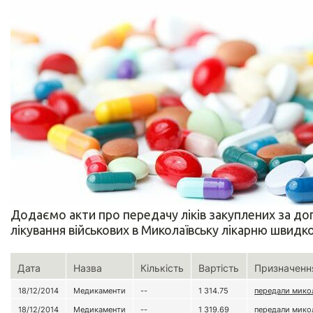
Додаємо акти про передачу ліків закуплених за д
лікування військових в Миколаївську лікарню швидко
Дата
Назва
Кількість
Вартість
Призначенн
18/12/2014
Медикаменти
--
1 314.75
передали микол
18/12/2014
Медикаменти
--
1 319.69
передали микол