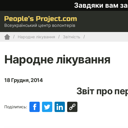
Завдяки вам за
Всеукраїнський центр волонтерів
Народне лiкування
Звітність
Народне лiкування
18 Грудня, 2014
Звіт про пе
Поділитись: