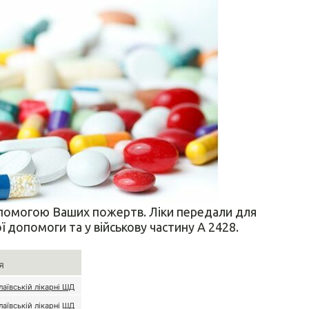
опомогою Ваших пожертв. Ліки передали для
ї допомоги та у військову частину А 2428.
я
аївській лікарні ШД
аївській лікарні ШД