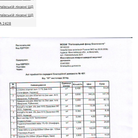
аївській лікарні ШД
аївській лікарні ШД
 А 2428