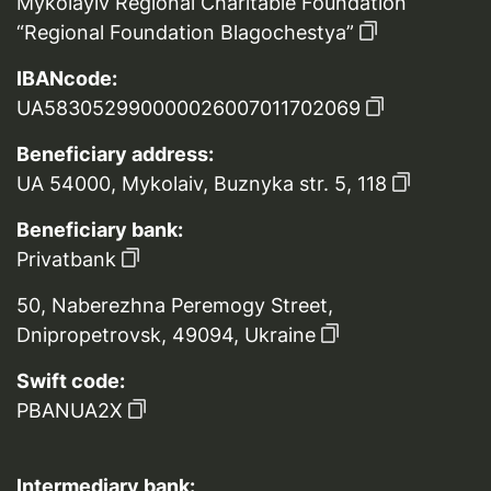
Mykolayiv Regional Charitable Foundation
“Regional Foundation Blagochestya”
IBANcode:
UA583052990000026007011702069
Beneficiary address:
UA 54000, Mykolaiv, Buznyka str. 5, 118
Beneficiary bank:
Privatbank
50, Naberezhna Peremogy Street,
Dnipropetrovsk, 49094, Ukraine
Swift code:
PBANUA2X
Intermediary bank: