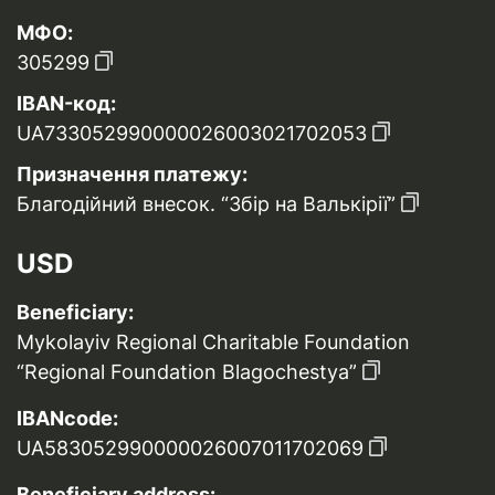
МФО:
305299
IBAN-код:
UA733052990000026003021702053
Призначення платежу:
Благодійний внесок. “Збір на Валькірії”
USD
Beneficiary:
Mykolayiv Regional Charitable Foundation
“Regional Foundation Blagochestya”
IBANcode:
UA583052990000026007011702069
Beneficiary address: