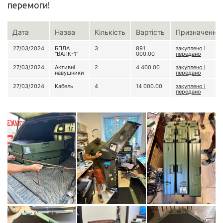
перемоги!
Дата
Назва
Кількість
Вартість
Призначення
27/03/2024
БПЛА
3
891
закуплено і
"ВАЛК-1"
000.00
передано
27/03/2024
Активні
2
4 400.00
закуплено і
навушники
передано
27/03/2024
Кабель
4
14 000.00
закуплено і
передано