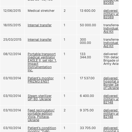
В2089
12/06/2015
Medical stretcher
2
13 600.00
delivered to
military unit
В2089
18/05/2015
Internal transfer
1
50 000.00
transferred to
Individual First
Aid Kit
25/03/2015
Internal transfer
1
300
transferred to
000.00
Individual First
Aid Kit
08/12/2014
Portable transport
1
133
delivered to
medical ventilator
344.00
11th detached
EAGLE II, set nbr. 1,
Brigade of
Impact
Army Aviation
Instrumentation
Inc.
03/10/2014
Patient's monitor
1
17 537.00
delivered to
PRIZM3 ENST
hospital of
Border Service
of Ukraine
03/10/2014
Steam sterilizer
1
6 400.00
delivered to
GP-80, Ukraine
military unit
B2148
03/10/2014
Feed recirculator/
2
9 375.00
delivered to
portable edition
military unit
Viola, Poltava,
B2148
Ukraine
03/10/2014
Patient's condition
1
33 705.00
delivered to
monitor “YuM-
hospital of