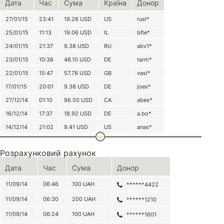
Дата
Час
Сума
Країна
Донор
27/01/15
23:41
19.26
USD
US
rusl*
25/01/15
11:13
19.06
USD
IL
bfle*
24/01/15
21:37
9.38
USD
RU
abv1*
23/01/15
10:38
48.10
USD
DE
tarm*
22/01/15
15:47
57.78
USD
GB
vasi*
17/01/15
20:01
9.38
USD
DE
joes*
27/12/14
01:10
96.50
USD
CA
abes*
16/12/14
17:37
18.92
USD
DE
a.bo*
14/12/14
21:02
9.41
USD
US
anas*
13/12/14
14:19
0.66
USD
UA
alex*
Розрахунковий рахунок
288.45 USD
Дата
Час
Сума
Донор
* 288.45 USD що на дату конвертації (03.03.2015) становило 7747.22 грн.
* Комісія з платежів через
PayPal
складає від 0.3% до 7.4% + $0.30
11/09/14
06:46
100
UAH
******4422
11/09/14
06:30
200
UAH
******1210
11/09/14
06:24
100
UAH
******1601