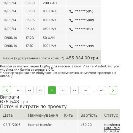
11/09/14
06:09
200
UAH
11/09/14
06:09
100
UAH
******5010
11/09/14
06:06
100
UAH
******5869
11/09/14
05:46
150
UAH
******8191
10/09/14
17:23
50
UAH
10/09/14
17:10
100
UAH
******5999
455 834.00 грн
Разом (з урахуванням сплати комісії*):
Комісія за платежі через
LiqPay
для власників карт Visa та MasterCard усіх
українських банків становить 0%.
* Конвертація валюти відбувається автоматично на момент проведення
операції.
48
49
50
51
52
53
54
60
...
Витрати
675 543
грн
Поточні витрати по проекту
Дата
Найменування
К-ть
Вартість
Статус
02/11/2016
Internal transfer
1
460.20
transferred to
Elite Training
for Military