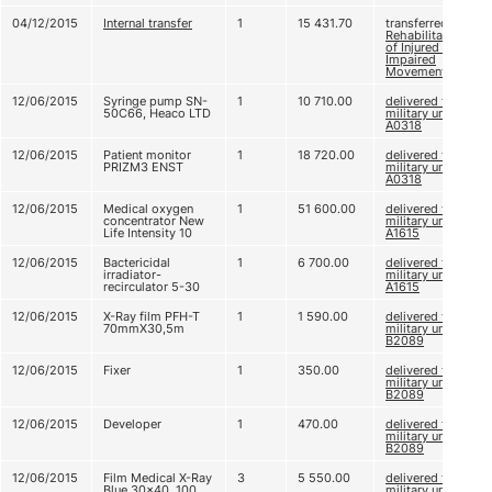
04/12/2015
Internal transfer
1
15 431.70
transferred to
Rehabilitation
of Injured with
Impaired
Movement
12/06/2015
Syringe pump SN-
1
10 710.00
delivered to
50C66, Heaco LTD
military unit
А0318
12/06/2015
Patient monitor
1
18 720.00
delivered to
PRIZM3 ENST
military unit
А0318
12/06/2015
Medical oxygen
1
51 600.00
delivered to
concentrator New
military unit
Life Intensity 10
А1615
12/06/2015
Bactericidal
1
6 700.00
delivered to
irradiator-
military unit
recirculator 5-30
А1615
12/06/2015
X-Ray film PFH-T
1
1 590.00
delivered to
70mmХ30,5m
military unit
В2089
12/06/2015
Fixer
1
350.00
delivered to
military unit
В2089
12/06/2015
Developer
1
470.00
delivered to
military unit
В2089
12/06/2015
Film Medical X-Ray
3
5 550.00
delivered to
Blue 30x40, 100
military unit