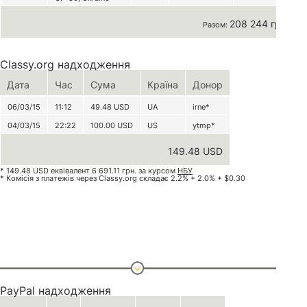
208 244 грн
Разом:
Classy.org надходження
Дата
Час
Сума
Країна
Донор
06/03/15
11:12
49.48
USD
UA
irne*
04/03/15
22:22
100.00
USD
US
ytmp*
149.48 USD
* 149.48 USD еквівалент 6 691.11 грн. за курсом
НБУ
* Комісія з платежів через Classy.org складає 2.2% + 2.0% + $0.30
PayPal надходження