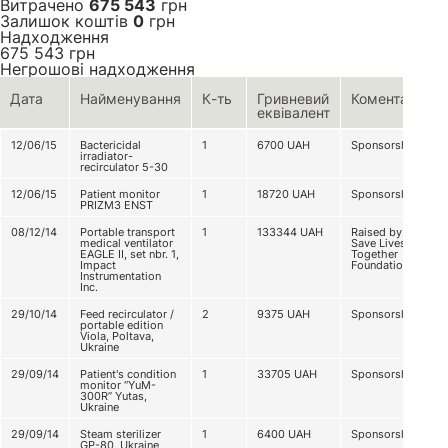
Витрачено
675 543
грн
Залишок коштів
0
грн
Надходження
675 543
грн
Негрошові надходження
Дата
Найменування
К-ть
Гривневий
Коментар
еквівалент
12/06/15
Bactericidal
1
6700
UAH
Sponsorship
irradiator-
recirculator 5-30
12/06/15
Patient monitor
1
18720
UAH
Sponsorship
PRIZM3 ENST
08/12/14
Portable transport
1
133344
UAH
Raised by
medical ventilator
Save Lives
EAGLE II, set nbr. 1,
Together
Impact
Foundation
Instrumentation
Inc.
29/10/14
Feed recirculator /
2
9375
UAH
Sponsorship
portable edition
Viola, Poltava,
Ukraine
29/09/14
Patient's condition
1
33705
UAH
Sponsorship
monitor “YuM-
300R” Yutas,
Ukraine
29/09/14
Steam sterilizer
1
6400
UAH
Sponsorship
GP-80, Ukraine