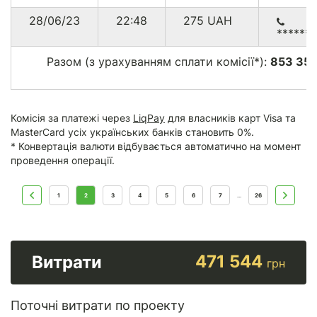
28/06/23
22:48
275
UAH
******
Разом (з урахуванням сплати комісії*):
853 355
Комісія за платежі через
LiqPay
для власників карт Visa та
MasterCard усіх українських банків становить 0%.
* Конвертація валюти відбувається автоматично на момент
проведення операції.
1
2
3
4
5
6
7
26
...
471 544
Витрати
грн
Поточні витрати по проекту