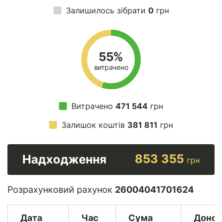
Залишилось зібрати
0
грн
55%
витрачено
Витрачено
471 544
грн
Залишок коштів
381 811
грн
853 355
Надходження
грн
Розрахунковий рахунок
26004041701624
Дата
Час
Сума
Доно