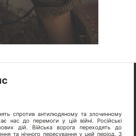
ис
инять спротив антилюдяному та злочинному
є нас до перемоги у цій війні. Російські
ових дій. Війська ворога переходять до
ня та нічного пересування у цей період. З