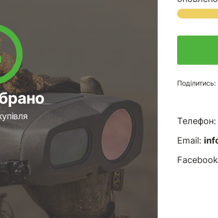
Поділитись:
ібрано
купівля
Телефон
Email:
in
Facebook