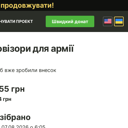
 продовжувати!
Швидкий донат
НУВАТИ ПРОЕКТ
візори для армії
б вже зробили внесок
55 грн
 грн
зібрано
 07.08.2026 о 6:05