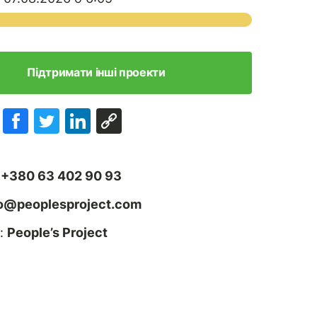
Підтримати інші проекти
:
+380 63 402 90 93
fo@peoplesproject.com
:
People’s Project