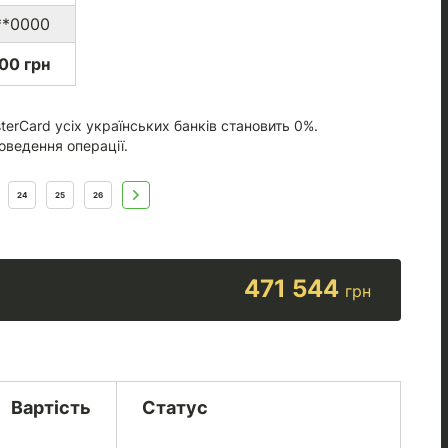
**0000
00 грн
terCard усіх українських банків становить 0%.
оведення операції.
24
25
26
471 544
грн
Вартість
Статус