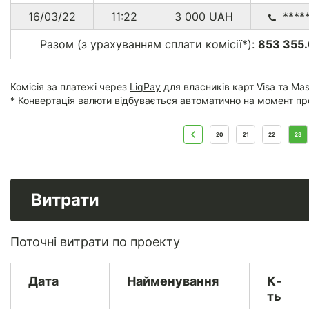
16/03/22
11:22
3 000
UAH
****
Разом (з урахуванням сплати комісії*):
853 355.
Комісія за платежі через
LiqPay
для власників карт Visa та Mas
* Конвертація валюти відбувається автоматично на момент пр
20
21
22
23
Витрати
Поточні витрати по проекту
Дата
Найменування
К-
ть