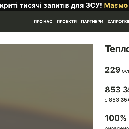
криті тисячі запитів для ЗСУ!
Маємо
ПРО НАС
ПРОЕКТИ
ПАРТНЕРИ
ЗАПРОПО
Тепло
229
осі
853 3
з
853 354
100
% 
оновлено