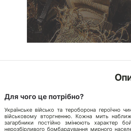
Оп
Для чого це потрібно?
Українське військо та тероборона героїчно ч
військовому вторгненню. Кожна мить наближа
загарбники постійно змінюють характер бой
нерозбірливого бомбардування мирного населен