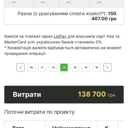
--
--
--
--
Разом (з урахуванням сплати комісії*):
150
467.00 грн
Комісія за платежі через
LiqPay
для власників карт Visa та
MasterCard усіх українських банків становить 0%.
* Конвертація валюти відбувається автоматично на момент
проведення операції.
10
11
12
13
14
15
16
138 700
Витрати
грн
Поточні витрати по проекту