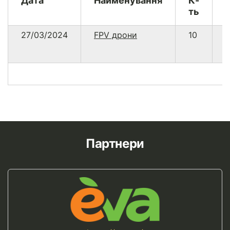
Дата
Найменування
К-
ть
27/03/2024
FPV дрони
10
1
7
Партнери