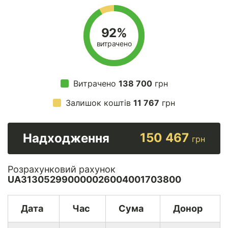
92%
витрачено
Витрачено
138 700
грн
Залишок коштів
11 767
грн
150 467
Надходження
грн
Розрахунковий рахунок
UA313052990000026004001703800
Дата
Час
Сума
Донор