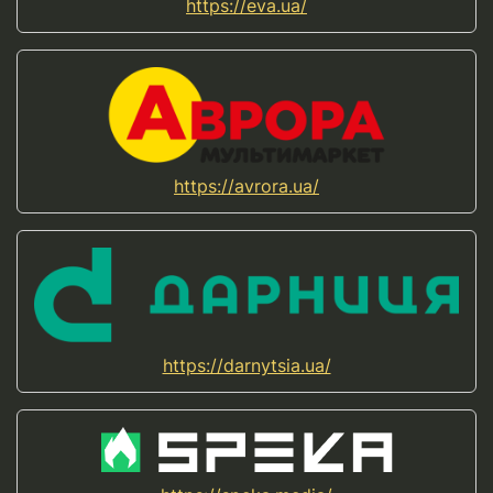
https://eva.ua/
https://avrora.ua/
https://darnytsia.ua/