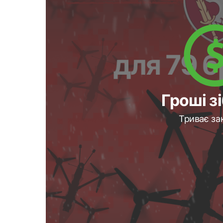
Гроші з
Триває за