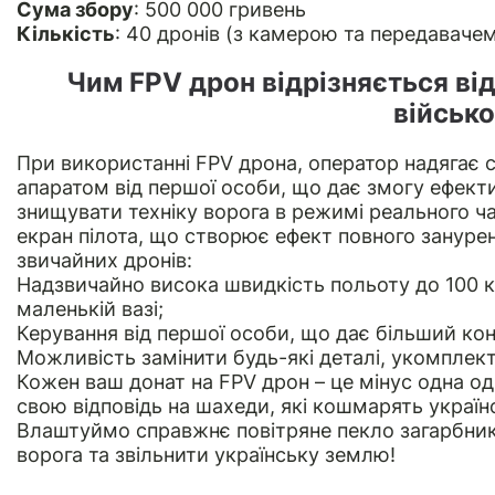
Сума збору
: 500 000 гривень
Кількість
: 40 дронів (з камерою та передаваче
Чим FPV дрон відрізняється від
військ
При використанні FPV дрона, оператор надягає с
апаратом від першої особи, що дає змогу ефект
знищувати техніку ворога в режимі реального ча
екран пілота, що створює ефект повного занурен
звичайних дронів:
Надзвичайно висока швидкість польоту до 100 к
маленькій вазі;
Керування від першої особи, що дає більший ко
Можливість замінити будь-які деталі, укомплект
Кожен ваш донат на FPV дрон – це мінус одна од
свою відповідь на шахеди, які кошмарять українс
Влаштуймо справжнє повітряне пекло загарбни
ворога та звільнити українську землю!