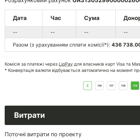
Розрахунковий рахунок
UA3130529900000260
Дата
Час
Сума
Доно
--
--
--
--
Разом (з урахуванням сплати комісії*):
436 738.00
Комісія за платежі через
LiqPay
для власників карт Visa та Mas
* Конвертація валюти відбувається автоматично на момент пр
116
117
118
119
Витрати
Поточні витрати по проекту