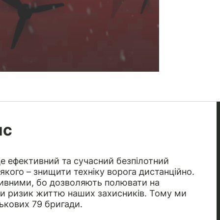
ис
 це ефективний та сучасний безпілотний
якого – знищити техніку ворога дистанційно.
тивними, бо дозволяють полювати на
ючи ризик життю наших захисників. Тому ми
ькових 79 бригади.