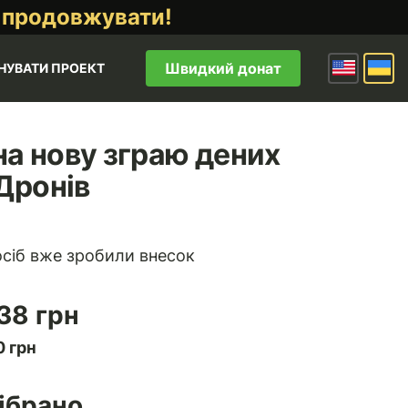
 продовжувати!
Швидкий донат
НУВАТИ ПРОЕКТ
на нову зграю дених
Дронів
сіб вже зробили внесок
38 грн
 грн
ібрано