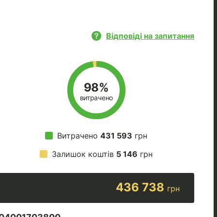
Відповіді на запитання
98%
витрачено
Витрачено
431 593
грн
Залишок коштів
5 146
грн
436 738
грн