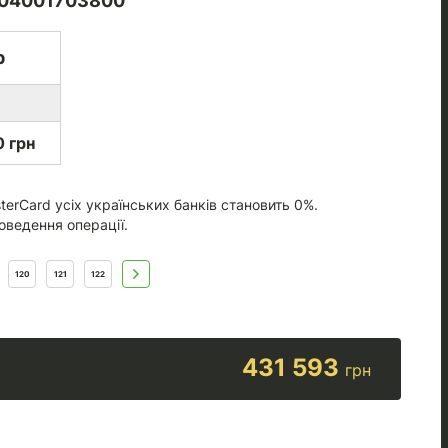
04001703800
р
 грн
terCard усіх українських банків становить 0%.
оведення операції.
120
121
122
431 593
грн