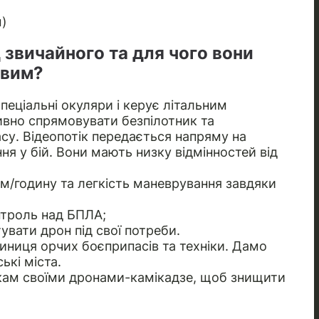
м)
 звичайного та для чого вони
овим?
пеціальні окуляри і керує літальним
ивно спрямовувати безпілотник та
су. Відеопотік передається напряму на
ня у бій. Вони мають низку відмінностей від
м/годину та легкість маневрування завдяки
нтроль над БПЛА;
увати дрон під свої потреби.
иниця орчих боєприпасів та техніки. Дамо
ькі міста.
кам своїми дронами-камікадзе, щоб знищити