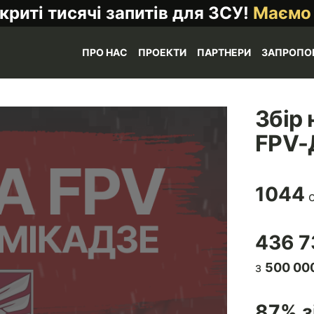
криті тисячі запитів для ЗСУ!
Маємо
ПРО НАС
ПРОЕКТИ
ПАРТНЕРИ
ЗАПРОПО
Збір 
FPV-
1044
о
436 7
з
500 000
87
% з