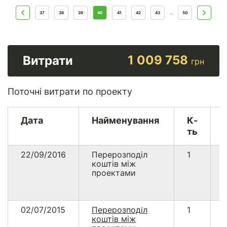
37
38
39
40
41
42
43
50
...
1 009 758
Витрати
грн
Поточні витрати по проекту
Дата
Найменування
К-
ть
22/09/2016
Перерозподіл
1
коштів між
проектами
02/07/2015
Перерозподіл
1
коштів між