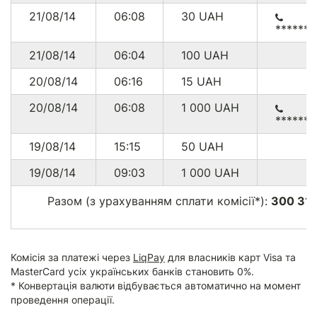
21/08/14
06:08
30
UAH
******
21/08/14
06:04
100
UAH
20/08/14
06:16
15
UAH
20/08/14
06:08
1 000
UAH
******4
19/08/14
15:15
50
UAH
19/08/14
09:03
1 000
UAH
Разом (з урахуванням сплати комісії*):
300 31
Комісія за платежі через
LiqPay
для власників карт Visa та
MasterCard усіх українських банків становить 0%.
* Конвертація валюти відбувається автоматично на момент
проведення операції.