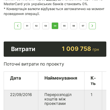
MasterCard усіх українських банків становить 0%.
* Конвертація валюти відбувається автоматично на момент
проведення операції.
51
52
53
54
55
56
57
1 009 758
Витрати
грн
Поточні витрати по проекту
Дата
Найменування
К-
ть
22/09/2016
Перерозподіл
1
коштів між
проектами