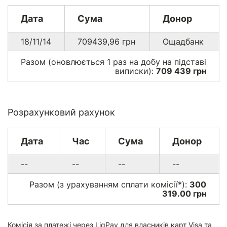
Дата
Сума
Донор
18/11/14
709439,96
грн
Ощадбанк
Разом (оновлюється 1 раз на добу на підставі
виписки):
709 439 грн
Розрахунковий рахунок
Дата
Час
Сума
Донор
--
--
--
--
Разом (з урахуванням сплати комісії*):
300
319.00 грн
Комісія за платежі через
LiqPay
для власників карт Visa та