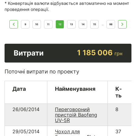
* Конвертація валюти відбувається автоматично на момент
проведення операції.
9
10
11
12
13
14
15
98
...
1 185 006
Витрати
грн
Поточні витрати по проекту
Дата
Найменування
К-
ть
26/06/2014
Переговорний
8
пристрій Baofeng
UV-5R
29/05/2014
Чохол для
37