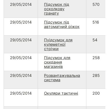
29/05/2014
Підсумок під
570
осколкову
гранату
29/05/2014
Підсумок під
516
автоматний ріжок
29/05/2014
Пуідсумок для
54
кулеметної
стрічки
29/05/2014
Підсумок для
258
скидання
магазинів
29/05/2014
Розвантажувальна
285
система
29/05/2014
Окуляри тактичні
200