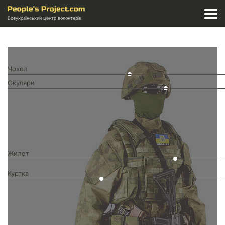
Всеукраїнський центр волонтерів
Чохол
Окуляри
Жилет
Куртка