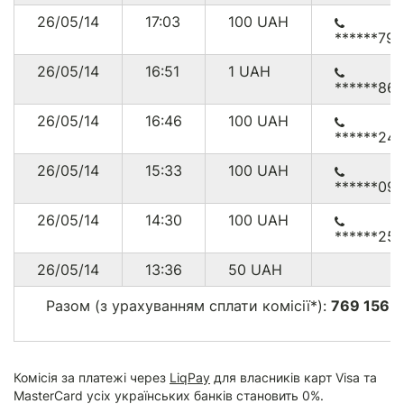
26/05/14
17:03
100
UAH
******79
26/05/14
16:51
1
UAH
******86
26/05/14
16:46
100
UAH
******24
26/05/14
15:33
100
UAH
******09
26/05/14
14:30
100
UAH
******25
26/05/14
13:36
50
UAH
Разом (з урахуванням сплати комісії*):
769 156.
г
Комісія за платежі через
LiqPay
для власників карт Visa та
MasterCard усіх українських банків становить 0%.