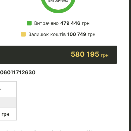
витрачено
Витрачено
479 446
грн
Залишок коштів
100 749
грн
580 195
грн
06011712630
р
 грн