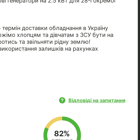
ві генератори на 2.5 кВт для 28-ї окремої
 термін доставки обладнання в Україну
ожімо хлопцям та дівчатам з ЗСУ бути на
ротись та звільняти рідну землю!
використання залишків на рахунках
Відповіді на запитання
82%