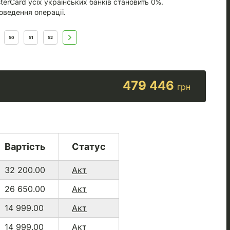
terCard усіх українських банків становить 0%.
оведення операції.
50
51
52
479 446
грн
Вартість
Статус
32 200.00
Акт
26 650.00
Акт
14 999.00
Акт
14 999.00
Акт