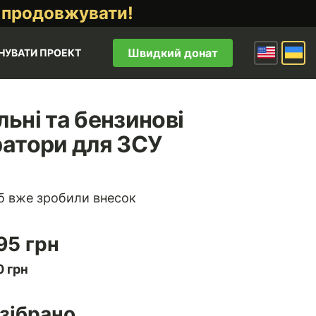
 продовжувати!
Швидкий донат
НУВАТИ ПРОЕКТ
ьні та бензинові
ратори для ЗСУ
б вже зробили внесок
95 грн
 грн
зібрано