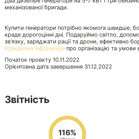
Два дизельні генератори на 5-7 кВт і три бензино
механізованої бригади.
Купити генератори потрібно якомога швидше, бо
краде дорогоцінні дні. Подаруймо світло, допом
зв’язку, заряджати рації та дрони, ефективно бо
Юридична інформація
про організацію та умови 
Початок проекту 10.11.2022
Орієнтовна дата завершення 31.12.2022
Звітність
116%