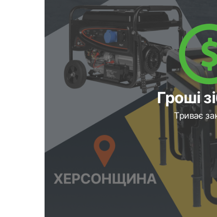
Гроші з
Триває за