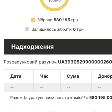
зібрано
Зібрано
580 195
грн
Залишилось зібрати
0
грн
Надходження
Розрахунковий рахунок
UA3930529900000260
Дата
Час
Сума
Доно
--
--
--
--
Разом (з урахуванням сплати комісії*):
580 195.00