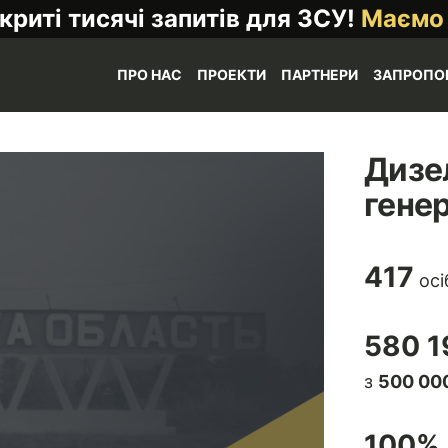
криті тисячі запитів для ЗСУ!
Маємо
ПРО НАС
ПРОЕКТИ
ПАРТНЕРИ
ЗАПРОПО
Дизел
гене
417
осі
580 1
з
500 000
100
% 