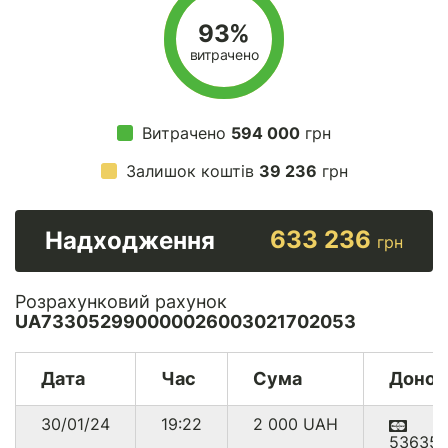
93%
витрачено
Витрачено
594 000
грн
Залишок коштів
39 236
грн
633 236
Надходження
грн
Розрахунковий рахунок
UA733052990000026003021702053
Дата
Час
Сума
Донор
30/01/24
19:22
2 000
UAH
536354