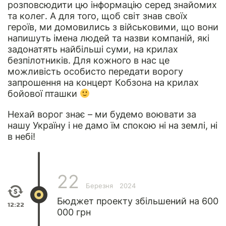
розповсюдити цю інформацію серед знайомих
та колег. А для того, щоб світ знав своїх
героїв, ми домовились з військовими, що вони
напишуть імена людей та назви компаній, які
задонатять найбільші суми, на крилах
безпілотників. Для кожного в нас це
можливість особисто передати ворогу
запрошення на концерт Кобзона на крилах
бойової пташки
Нехай ворог знає – ми будемо воювати за
нашу Україну і не дамо їм спокою ні на землі, ні
в небі!
22
Березня
2024
Бюджет проекту збільшений на 600
12:22
000 грн