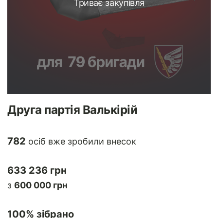
Триває закупівля
Друга партія Валькірій
782
осіб вже зробили внесок
633 236 грн
з
600 000 грн
100
% зібрано