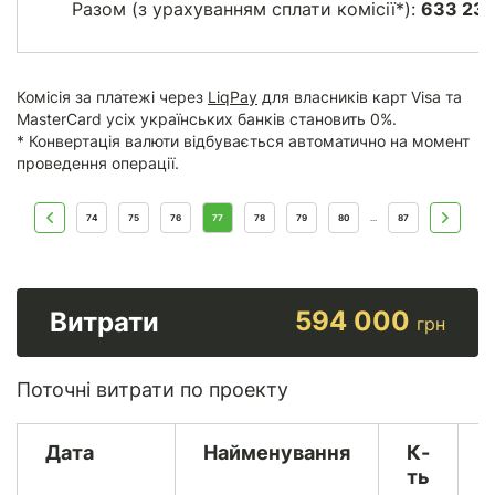
Разом (з урахуванням сплати комісії*):
633 23
Комісія за платежі через
LiqPay
для власників карт Visa та
MasterCard усіх українських банків становить 0%.
* Конвертація валюти відбувається автоматично на момент
проведення операції.
74
75
76
77
78
79
80
87
...
594 000
Витрати
грн
Поточні витрати по проекту
Дата
Найменування
К-
ть