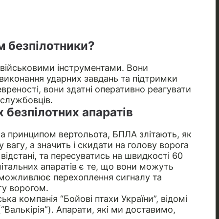
м безпілотники?
 військовими інструментами. Вони
виконання ударних завдань та підтримки
евреності, вони здатні оперативно реагувати
ослужбовців.
 безпілотних апаратів
 за принципом вертольота, БПЛА злітають, як
вагу, а значить і скидати на голову ворога
ідстані, та пересуватись на швидкості 60
італьних апаратів є те, що вони можуть
еможливлює перехоплення сигналу та
ту ворогом.
ька компанія “Бойові птахи України”, відомі
Валькірія”). Апарати, які ми доставимо,