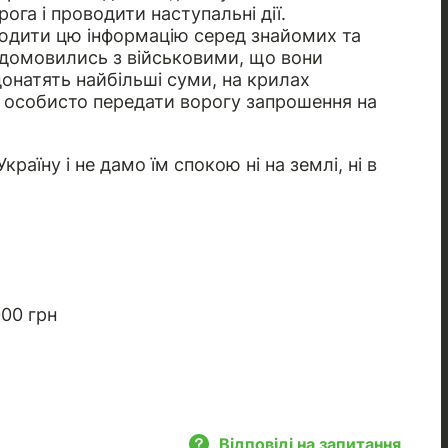
га і проводити наступальні дії.
юдити цю інформацію серед знайомих та
ми домовились з військовими, що вони
донатять найбільші суми, на крилах
ь особисто передати ворогу запрошення на
аїну і не дамо їм спокою ні на землі, ні в
00 грн
Відповіді на запитання