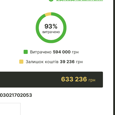
93%
витрачено
Витрачено
594 000
грн
Залишок коштів
39 236
грн
633 236
грн
03021702053