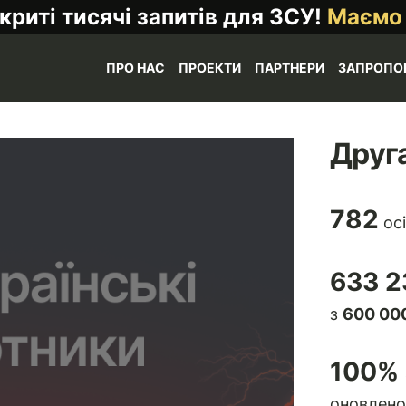
криті тисячі запитів для ЗСУ!
Маємо
ПРО НАС
ПРОЕКТИ
ПАРТНЕРИ
ЗАПРОПО
Друга
782
осі
633 2
з
600 000
100
% 
оновлено