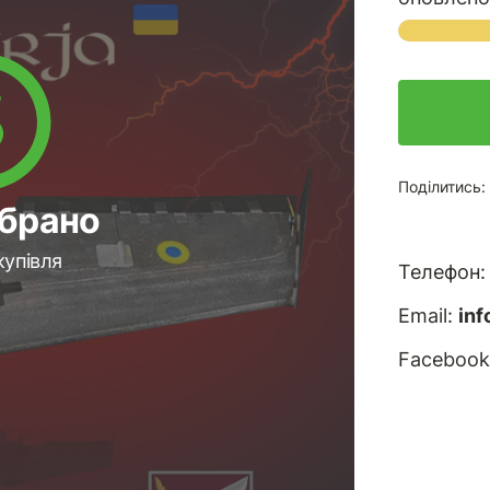
Поділитись:
ібрано
купівля
Телефон
Email:
in
Facebook