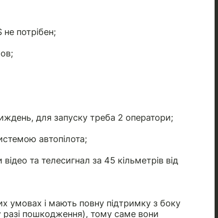
не потрібен;
ов;
ждень, для запуску треба 2 оператори;
системою автопілота;
відео та телесигнал за 45 кільметрів від
х умовах і мають повну підтримку з боку
у разі пошкодження), тому саме вони