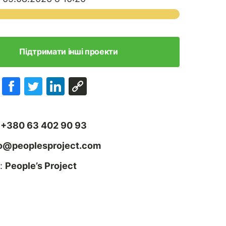
Підтримати інші проекти
:
+380 63 402 90 93
fo@peoplesproject.com
:
People’s Project