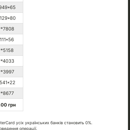
949*65
129*80
**7808
111*56
**5158
**4033
**3997
541*22
**8677
00 грн
terCard усіх українських банків становить 0%.
оведення операції.