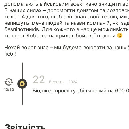
допомагають військовим ефективно знищити воро
В наших силах – допомогти донатом та розповс
колег. А для того, щоб світ знав своїх героїв, 
напишуть імена людей та назви компаній, які за
безпілотників. Для кожного в нас це можливіст
концерт Кобзона на крилах бойової пташки
Нехай ворог знає – ми будемо воювати за нашу Укр
небі!
22
Березня
2024
12:22
Бюджет проекту збільшений на 600 0
Звітність