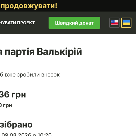
 продовжувати!
Швидкий донат
НУВАТИ ПРОЕКТ
 партія Валькірій
б вже зробили внесок
36 грн
 грн
зібрано
 09.08.2026 о 10:20