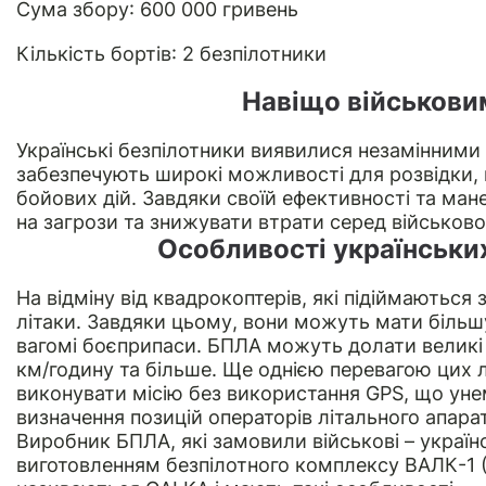
Сума збору: 600 000 гривень
Кількість бортів: 2 безпілотники
Навіщо військови
Українські безпілотники виявилися незамінними
забезпечують широкі можливості для розвідки, 
бойових дій. Завдяки своїй ефективності та ман
на загрози та знижувати втрати серед військов
Особливості українських
На відміну від
квадрокоптерів
, які підіймаються
літаки. Завдяки цьому, вони можуть мати більшу 
вагомі боєприпаси. БПЛА можуть долати великі в
км/годину та більше. Ще однією перевагою цих л
виконувати місію без використання GPS, що ун
визначення позицій операторів літального апара
Виробник БПЛА, які замовили військові – українс
виготовленням безпілотного комплексу ВАЛК-1 (“