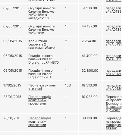
Quantum HD 50S
в/ч А0139
07/05/2015
Окуляри нічного
1
51 106.00
передали до
бачення Беломо
в/ч А0139
NV/G-16m з
насадкою 3х
07/05/2015
Окуляри нічного
1
44 137.00
передали до
бачення Беломо
в/ч А0139
NV/G-16m
06/05/2015
Кронштейн
2
2 254.00
передали до
Leapers з 2
в/ч А 0139
планками Weaver
06/05/2015
Приціл нічного
1
41 400.00
передали до
бачення Pulsar
в/ч А 0139
Digisight LRF N870
06/05/2015
Приціл нічного
1
32 800.00
передали до
бачення Pulsar
в/ч А 0139
Digisight 770A
17/02/2015
Перчатки зимові
153
18 513.00
передали до
утеплені
в/ч А 0139
28/01/2015
Перерозподіл
1
19 028.00
Переведено
коштів між
на проект
проектами
Допомога
батальйону
“Донбас”
28/01/2015
Перерозподіл
1
38 118.00
Переведено
коштів між
на проект
проектами
Народний
зв’язок