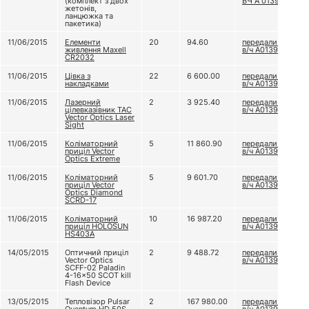
(комплект з двох
ВЧ А 0139
жетонів,
ланцюжка та
пакетика)
11/06/2015
Елементи
20
94.60
передали до
живлення Maxell
в/ч А0139
CR2032
11/06/2015
Цівка з
22
6 600.00
передали до
накладками
в/ч А0139
11/06/2015
Лазерний
2
3 925.40
передали до
цілевказівник TAC
в/ч А0139
Vector Optics Laser
Sight
11/06/2015
Коліматорний
5
11 860.90
передали до
приціл Vector
в/ч А0139
Optics Extreme
11/06/2015
Коліматорний
5
9 601.70
передали до
приціл Vector
в/ч А0139
Optics Diamond
SCRD-17
11/06/2015
Коліматорний
10
16 987.20
передали до
приціл HOLOSUN
в/ч А0139
HS403A
14/05/2015
Оптичний приціл
2
9 488.72
передали до
Vector Optics
в/ч А0139
SCFF-02 Paladin
4-16x50 SCOT kill
Flash Device
13/05/2015
Тепловізор Pulsar
2
167 980.00
передали до