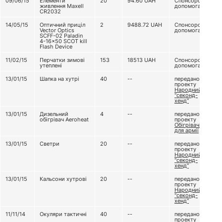
09/06/15
Елементи
20
94.60
UAH
Спонсорська
живлення Maxell
допомога
CR2032
14/05/15
Оптичний приціл
2
9488.72
UAH
Спонсорська
Vector Optics
допомога
SCFF-02 Paladin
4-16x50 SCOT kill
Flash Device
11/02/15
Перчатки зимові
153
18513
UAH
Спонсорська
утеплені
допомога
13/01/15
Шапка на хутрі
40
--
передано з
проекту
Народний
"секонд-
хенд"
13/01/15
Дизельний
4
--
передано з
обігрівач Aeroheat
проекту
Обігрівачі
для армії
13/01/15
Светри
20
--
передано з
проекту
Народний
"секонд-
хенд"
13/01/15
Кальсони хутрові
20
--
передано з
проекту
Народний
"секонд-
хенд"
11/11/14
Окуляри тактичні
40
--
передано з
проекту