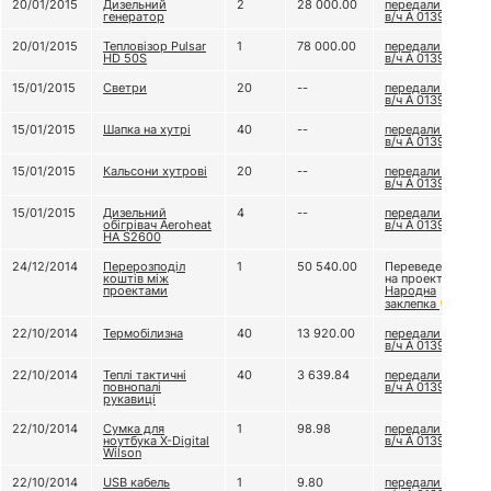
20/01/2015
Дизельний
2
28 000.00
передали до
генератор
в/ч А 0139
20/01/2015
Тепловізор Pulsar
1
78 000.00
передали до
HD 50S
в/ч А 0139
15/01/2015
Светри
20
--
передали до
в/ч А 0139
15/01/2015
Шапка на хутрі
40
--
передали до
в/ч А 0139
15/01/2015
Кальсони хутрові
20
--
передали до
в/ч А 0139
15/01/2015
Дизельний
4
--
передали до
обігрівач Aeroheat
в/ч А 0139
HA S2600
24/12/2014
Перерозподіл
1
50 540.00
Переведено
коштів між
на проект
проектами
Народна
заклепка
22/10/2014
Термобілизна
40
13 920.00
передали до
в/ч А 0139
22/10/2014
Теплі тактичні
40
3 639.84
передали до
повнопалі
в/ч А 0139
рукавиці
22/10/2014
Сумка для
1
98.98
передали до
ноутбука X-Digital
в/ч А 0139
Wilson
22/10/2014
USB кабель
1
9.80
передали до