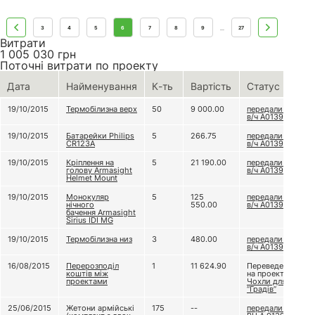
3
4
5
6
7
8
9
27
...
Витрати
1 005 030
грн
Поточні витрати по проекту
Дата
Найменування
К-ть
Вартість
Статус
19/10/2015
Термобілизна верх
50
9 000.00
передали до
в/ч А0139
19/10/2015
Батарейки Philips
5
266.75
передали до
CR123А
в/ч А0139
19/10/2015
Кріплення на
5
21 190.00
передали до
голову Armasight
в/ч А0139
Helmet Mount
19/10/2015
Монокуляр
5
125
передали до
нічного
550.00
в/ч А0139
бачення Armasight
Sirius IDI MG
19/10/2015
Термобілизна низ
3
480.00
передали до
в/ч А0139
16/08/2015
Перерозподіл
1
11 624.90
Переведено
коштів між
на проект
проектами
Чохли для
“Градів”
25/06/2015
Жетони армійські
175
--
передали до