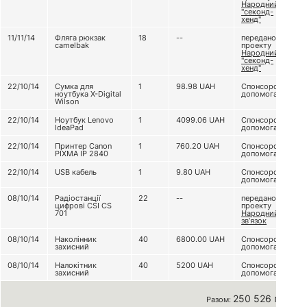
Народний
"секонд-
хенд"
11/11/14
Фляга рюкзак
18
--
передано з
camelbak
проекту
Народний
"секонд-
хенд"
22/10/14
Сумка для
1
98.98
UAH
Спонсорська
ноутбука X-Digital
допомога
Wilson
22/10/14
Ноутбук Lenovo
1
4099.06
UAH
Спонсорська
IdeaPad
допомога
22/10/14
Принтер Canon
1
760.20
UAH
Спонсорська
PIXMA IP 2840
допомога
22/10/14
USB кабель
1
9.80
UAH
Спонсорська
допомога
08/10/14
Радіостанції
22
--
передано з
цифрові CSI CS
проекту
701
Народний
зв’язок
08/10/14
Наколінник
40
6800.00
UAH
Спонсорська
захисний
допомога
08/10/14
Налокітник
40
5200
UAH
Спонсорська
захисний
допомога
250 526 грн
Разом: