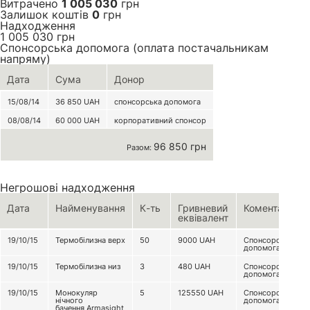
Витрачено
1 005 030
грн
Залишок коштів
0
грн
Надходження
1 005 030
грн
Спонсорська допомога (оплата постачальникам
напряму)
Дата
Сума
Донор
15/08/14
36 850
UAH
спонсорська допомога
08/08/14
60 000
UAH
корпоративний спонсор
96 850 грн
Разом:
Негрошові надходження
Дата
Найменування
К-ть
Гривневий
Коментар
еквівалент
19/10/15
Термобілизна верх
50
9000
UAH
Спонсорська
допомога
19/10/15
Термобілизна низ
3
480
UAH
Спонсорська
допомога
19/10/15
Монокуляр
5
125550
UAH
Спонсорська
нічного
допомога
бачення Armasight