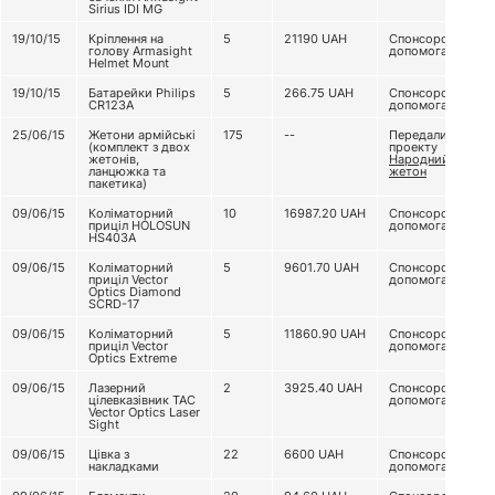
Sirius IDI MG
19/10/15
Кріплення на
5
21190
UAH
Спонсорська
голову Armasight
допомога
Helmet Mount
19/10/15
Батарейки Philips
5
266.75
UAH
Спонсорська
CR123А
допомога
25/06/15
Жетони армійські
175
--
Передали з
(комплект з двох
проекту
жетонів,
Народний
ланцюжка та
жетон
пакетика)
09/06/15
Коліматорний
10
16987.20
UAH
Спонсорська
приціл HOLOSUN
допомога
HS403A
09/06/15
Коліматорний
5
9601.70
UAH
Спонсорська
приціл Vector
допомога
Optics Diamond
SCRD-17
09/06/15
Коліматорний
5
11860.90
UAH
Спонсорська
приціл Vector
допомога
Optics Extreme
09/06/15
Лазерний
2
3925.40
UAH
Спонсорська
цілевказівник TAC
допомога
Vector Optics Laser
Sight
09/06/15
Цівка з
22
6600
UAH
Спонсорська
накладками
допомога