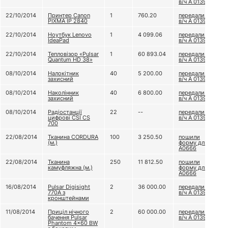
в/ч А 0139
22/10/2014
Принтер Canon
1
760.20
передали до
PIXMA IP 2840
в/ч А 0139
22/10/2014
Ноутбук Lenovo
1
4 099.06
передали до
IdeaPad
в/ч А 0139
22/10/2014
Тепловізор «Pulsar
1
60 893.04
передали до
Quantum HD 38»
в/ч А 0139
08/10/2014
Налокітник
40
5 200.00
передали до
захисний
в/ч А 0139
08/10/2014
Наколінник
40
6 800.00
передали до
захисний
в/ч А 0139
08/10/2014
Радіостанції
22
--
передали до
цифрові CSI CS
в/ч А 0139
700
22/08/2014
Тканина CORDURA
100
3 250.50
пошили
(м.)
форму для в/ч
А0666
22/08/2014
Тканина
250
11 812.50
пошили
камуфляжна (м.)
форму для в/ч
А0666
16/08/2014
Pulsar Digisight
2
36 000.00
передали до
770A з
в/ч А 0139
кронштейнами
11/08/2014
Приціл нічного
2
60 000.00
передали до
бачення Pulsar
в/ч А 0139
Phantom 4x60 BW