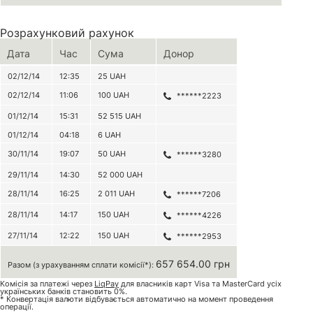
Розрахунковий рахунок
Дата
Час
Сума
Донор
02/12/14
12:35
25
UAH
02/12/14
11:06
100
UAH
******2223
01/12/14
15:31
52 515
UAH
01/12/14
04:18
6
UAH
30/11/14
19:07
50
UAH
******3280
29/11/14
14:30
52 000
UAH
28/11/14
16:25
2 011
UAH
******7206
28/11/14
14:17
150
UAH
******4226
27/11/14
12:22
150
UAH
******2953
657 654.00 грн
Разом (з урахуванням сплати комісії*):
Комісія за платежі через
LiqPay
для власників карт Visa та MasterCard усіх
українських банків становить 0%.
* Конвертація валюти відбувається автоматично на момент проведення
операції.