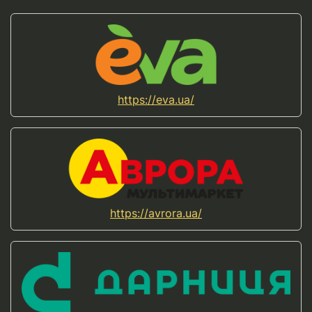
https://eva.ua/
https://avrora.ua/