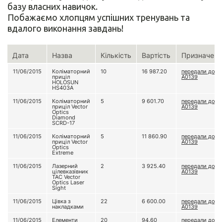
базу власних навичок.
Побажаємо хлопцям успішних тренувань та
вдалого виконання завдань!
Дата
Назва
Кількість
Вартість
Призначенн
11/06/2015
Коліматорний
10
16 987.20
передали до в/
приціл
А0139
HOLOSUN
HS403A
11/06/2015
Коліматорний
5
9 601.70
передали до в/
приціл Vector
А0139
Optics
Diamond
SCRD-17
11/06/2015
Коліматорний
5
11 860.90
передали до в/
приціл Vector
А0139
Optics
Extreme
11/06/2015
Лазерний
2
3 925.40
передали до в/
цілевказівник
А0139
TAC Vector
Optics Laser
Sight
11/06/2015
Цівка з
22
6 600.00
передали до в/
накладками
А0139
11/06/2015
Елементи
20
94.60
передали до в/