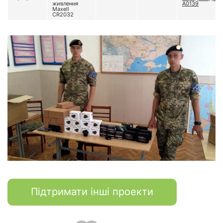
живлення
А0139
Maxell
CR2032
Підтримати інші проекти