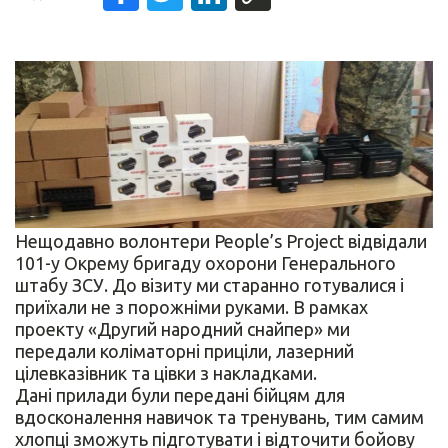
Нещодавно волонтери People’s Project відвідали
101-у Окрему бригаду охорони Генерального
штабу ЗСУ. До візиту ми старанно готувалися і
приїхали не з порожніми руками. В рамках
проекту «Другий народний снайпер» ми
передали коліматорні приціли, лазерний
цілевказівник та цівки з накладками.
Дані прилади були передані бійцям для
вдосконалення навичок та тренувань, тим самим
хлопці зможуть підготувати і відточити бойову