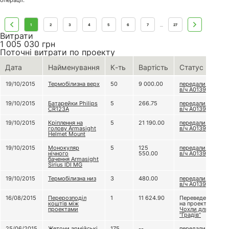
операції.
1
2
3
4
5
6
7
27
...
Витрати
1 005 030
грн
Поточні витрати по проекту
Дата
Найменування
К-ть
Вартість
Статус
19/10/2015
Термобілизна верх
50
9 000.00
передали до
в/ч А0139
19/10/2015
Батарейки Philips
5
266.75
передали до
CR123А
в/ч А0139
19/10/2015
Кріплення на
5
21 190.00
передали до
голову Armasight
в/ч А0139
Helmet Mount
19/10/2015
Монокуляр
5
125
передали до
нічного
550.00
в/ч А0139
бачення Armasight
Sirius IDI MG
19/10/2015
Термобілизна низ
3
480.00
передали до
в/ч А0139
16/08/2015
Перерозподіл
1
11 624.90
Переведено
коштів між
на проект
проектами
Чохли для
“Градів”
25/06/2015
Жетони армійські
175
--
передали до