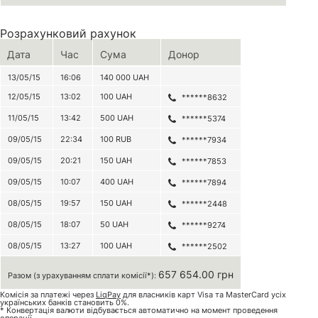
Розрахунковий рахунок
Дата
Час
Сума
Донор
13/05/15
16:06
140 000
UAH
12/05/15
13:02
100
UAH
******8632
11/05/15
13:42
500
UAH
******5374
09/05/15
22:34
100
RUB
******7934
09/05/15
20:21
150
UAH
******7853
09/05/15
10:07
400
UAH
******7894
08/05/15
19:57
150
UAH
******2448
08/05/15
18:07
50
UAH
******9274
08/05/15
13:27
100
UAH
******2502
657 654.00 грн
Разом (з урахуванням сплати комісії*):
Комісія за платежі через
LiqPay
для власників карт Visa та MasterCard усіх
українських банків становить 0%.
* Конвертація валюти відбувається автоматично на момент проведення