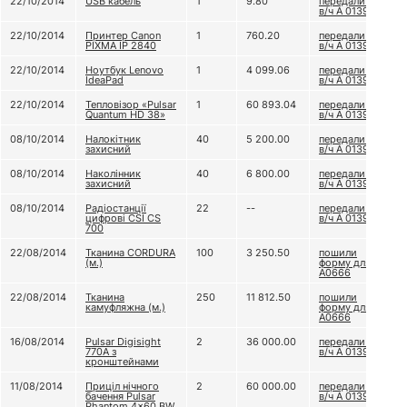
22/10/2014
USB кабель
1
9.80
передали до
в/ч А 0139
22/10/2014
Принтер Canon
1
760.20
передали до
PIXMA IP 2840
в/ч А 0139
22/10/2014
Ноутбук Lenovo
1
4 099.06
передали до
IdeaPad
в/ч А 0139
22/10/2014
Тепловізор «Pulsar
1
60 893.04
передали до
Quantum HD 38»
в/ч А 0139
08/10/2014
Налокітник
40
5 200.00
передали до
захисний
в/ч А 0139
08/10/2014
Наколінник
40
6 800.00
передали до
захисний
в/ч А 0139
08/10/2014
Радіостанції
22
--
передали до
цифрові CSI CS
в/ч А 0139
700
22/08/2014
Тканина CORDURA
100
3 250.50
пошили
(м.)
форму для в/ч
А0666
22/08/2014
Тканина
250
11 812.50
пошили
камуфляжна (м.)
форму для в/ч
А0666
16/08/2014
Pulsar Digisight
2
36 000.00
передали до
770A з
в/ч А 0139
кронштейнами
11/08/2014
Приціл нічного
2
60 000.00
передали до
бачення Pulsar
в/ч А 0139
Phantom 4x60 BW