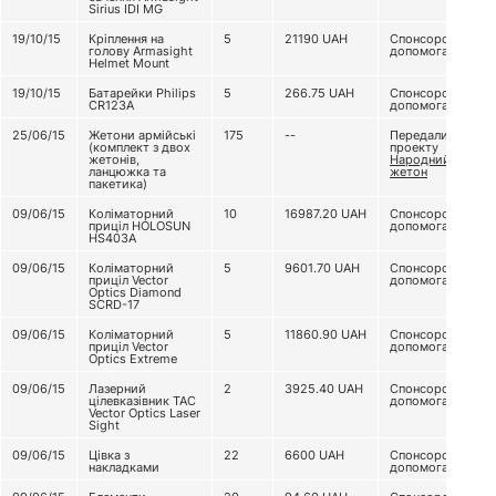
Sirius IDI MG
19/10/15
Кріплення на
5
21190
UAH
Спонсорська
голову Armasight
допомога
Helmet Mount
19/10/15
Батарейки Philips
5
266.75
UAH
Спонсорська
CR123А
допомога
25/06/15
Жетони армійські
175
--
Передали з
(комплект з двох
проекту
жетонів,
Народний
ланцюжка та
жетон
пакетика)
09/06/15
Коліматорний
10
16987.20
UAH
Спонсорська
приціл HOLOSUN
допомога
HS403A
09/06/15
Коліматорний
5
9601.70
UAH
Спонсорська
приціл Vector
допомога
Optics Diamond
SCRD-17
09/06/15
Коліматорний
5
11860.90
UAH
Спонсорська
приціл Vector
допомога
Optics Extreme
09/06/15
Лазерний
2
3925.40
UAH
Спонсорська
цілевказівник TAC
допомога
Vector Optics Laser
Sight
09/06/15
Цівка з
22
6600
UAH
Спонсорська
накладками
допомога