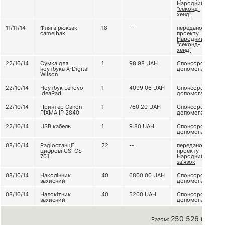
Народний
"секонд-
хенд"
11/11/14
Фляга рюкзак
18
--
передано з
camelbak
проекту
Народний
"секонд-
хенд"
22/10/14
Сумка для
1
98.98
UAH
Спонсорська
ноутбука X-Digital
допомога
Wilson
22/10/14
Ноутбук Lenovo
1
4099.06
UAH
Спонсорська
IdeaPad
допомога
22/10/14
Принтер Canon
1
760.20
UAH
Спонсорська
PIXMA IP 2840
допомога
22/10/14
USB кабель
1
9.80
UAH
Спонсорська
допомога
08/10/14
Радіостанції
22
--
передано з
цифрові CSI CS
проекту
701
Народний
зв’язок
08/10/14
Наколінник
40
6800.00
UAH
Спонсорська
захисний
допомога
08/10/14
Налокітник
40
5200
UAH
Спонсорська
захисний
допомога
250 526 грн
Разом: