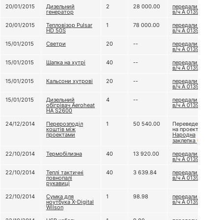
20/01/2015
Дизельний
2
28 000.00
передали до
генератор
в/ч А 0139
20/01/2015
Тепловізор Pulsar
1
78 000.00
передали до
HD 50S
в/ч А 0139
15/01/2015
Светри
20
--
передали до
в/ч А 0139
15/01/2015
Шапка на хутрі
40
--
передали до
в/ч А 0139
15/01/2015
Кальсони хутрові
20
--
передали до
в/ч А 0139
15/01/2015
Дизельний
4
--
передали до
обігрівач Aeroheat
в/ч А 0139
HA S2600
24/12/2014
Перерозподіл
1
50 540.00
Переведено
коштів між
на проект
проектами
Народна
заклепка
22/10/2014
Термобілизна
40
13 920.00
передали до
в/ч А 0139
22/10/2014
Теплі тактичні
40
3 639.84
передали до
повнопалі
в/ч А 0139
рукавиці
22/10/2014
Сумка для
1
98.98
передали до
ноутбука X-Digital
в/ч А 0139
Wilson