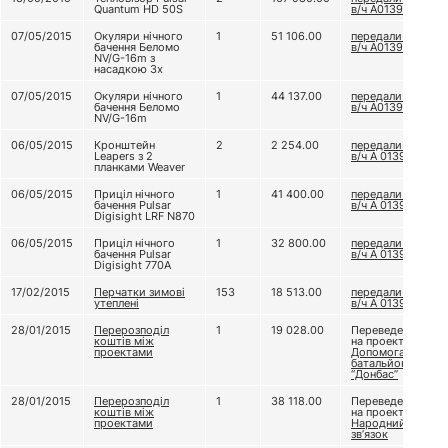
Quantum HD 50S
в/ч А0139
07/05/2015
Окуляри нічного
1
51 106.00
передали до
бачення Беломо
в/ч А0139
NV/G-16m з
насадкою 3х
07/05/2015
Окуляри нічного
1
44 137.00
передали до
бачення Беломо
в/ч А0139
NV/G-16m
06/05/2015
Кронштейн
2
2 254.00
передали до
Leapers з 2
в/ч А 0139
планками Weaver
06/05/2015
Приціл нічного
1
41 400.00
передали до
бачення Pulsar
в/ч А 0139
Digisight LRF N870
06/05/2015
Приціл нічного
1
32 800.00
передали до
бачення Pulsar
в/ч А 0139
Digisight 770A
17/02/2015
Перчатки зимові
153
18 513.00
передали до
утеплені
в/ч А 0139
28/01/2015
Перерозподіл
1
19 028.00
Переведено
коштів між
на проект
проектами
Допомога
батальйону
“Донбас”
28/01/2015
Перерозподіл
1
38 118.00
Переведено
коштів між
на проект
проектами
Народний
зв’язок