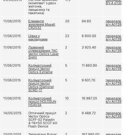
(комплект з двох
ВЧ А 0139
жетонів,
ланцюжка та
пакетика)
11/06/2015
Елементи
20
94.60
передали до
живлення Maxell
в/ч А0139
CR2032
11/06/2015
Цівка з
22
6 600.00
передали до
накладками
в/ч А0139
11/06/2015
Лазерний
2
3 925.40
передали до
цілевказівник TAC
в/ч А0139
Vector Optics Laser
Sight
11/06/2015
Коліматорний
5
11 860.90
передали до
приціл Vector
в/ч А0139
Optics Extreme
11/06/2015
Коліматорний
5
9 601.70
передали до
приціл Vector
в/ч А0139
Optics Diamond
SCRD-17
11/06/2015
Коліматорний
10
16 987.20
передали до
приціл HOLOSUN
в/ч А0139
HS403A
14/05/2015
Оптичний приціл
2
9 488.72
передали до
Vector Optics
в/ч А0139
SCFF-02 Paladin
4-16x50 SCOT kill
Flash Device
13/05/2015
Тепловізор Pulsar
2
167 980.00
передали до