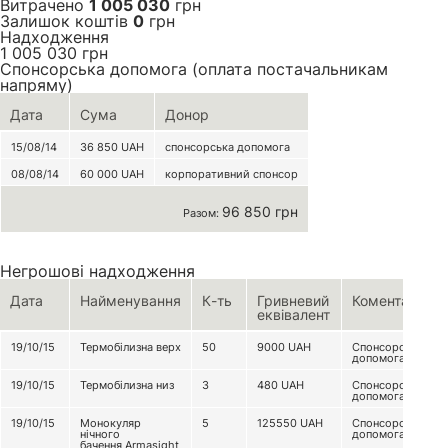
Витрачено
1 005 030
грн
Залишок коштів
0
грн
Надходження
1 005 030
грн
Спонсорська допомога (оплата постачальникам
напряму)
Дата
Сума
Донор
15/08/14
36 850
UAH
спонсорська допомога
08/08/14
60 000
UAH
корпоративний спонсор
96 850 грн
Разом:
Негрошові надходження
Дата
Найменування
К-ть
Гривневий
Коментар
еквівалент
19/10/15
Термобілизна верх
50
9000
UAH
Спонсорська
допомога
19/10/15
Термобілизна низ
3
480
UAH
Спонсорська
допомога
19/10/15
Монокуляр
5
125550
UAH
Спонсорська
нічного
допомога
бачення Armasight