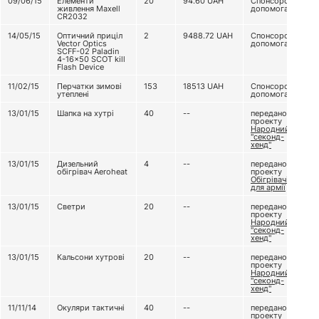
09/06/15
Елементи
20
94.60
UAH
Спонсорська
живлення Maxell
допомога
CR2032
14/05/15
Оптичний приціл
2
9488.72
UAH
Спонсорська
Vector Optics
допомога
SCFF-02 Paladin
4-16x50 SCOT kill
Flash Device
11/02/15
Перчатки зимові
153
18513
UAH
Спонсорська
утеплені
допомога
13/01/15
Шапка на хутрі
40
--
передано з
проекту
Народний
"секонд-
хенд"
13/01/15
Дизельний
4
--
передано з
обігрівач Aeroheat
проекту
Обігрівачі
для армії
13/01/15
Светри
20
--
передано з
проекту
Народний
"секонд-
хенд"
13/01/15
Кальсони хутрові
20
--
передано з
проекту
Народний
"секонд-
хенд"
11/11/14
Окуляри тактичні
40
--
передано з
проекту