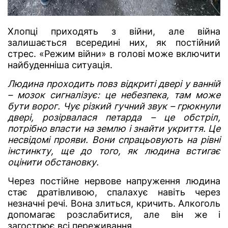
Хлопці приходять з війни, але війна
залишається всередині них, як постійний
стрес. «Режим війни» в голові може включити
найбуденніша ситуація.
Людина проходить повз відкриті двері у ванній
– мозок сигналізує: це небезпека, там може
бути ворог. Чує різкий гучний звук – грюкнули
двері, розірвалася петарда – це обстріл,
потрібно впасти на землю і знайти укриття. Це
несвідомі прояви. Вони спрацьовують на рівні
інстинкту, ще до того, як людина встигає
оцінити обстановку.
Через постійне нервове напруження людина
стає дратівливою, спалахує навіть через
незначні речі. Вона злиться, кричить. Алкоголь
допомагає розслабитися, але він же і
загострює всі переживання.