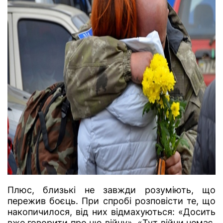
Плюс, близькі не завжди розуміють, що
пережив боєць. При спробі розповісти те, що
накопичилося, від них відмахуються: «Досить
вже говорити про цю війну», «Тут війни немає,