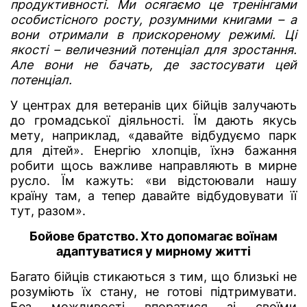
продуктивності. Ми осягаємо це тренінгами
особистісного росту, розумними книгами – а
вони отримали в прискореному режимі. Ці
якості – величезний потенціал для зростання.
Але вони не бачать, де застосувати цей
потенціал.
У центрах для ветеранів цих бійців залучають
до громадської діяльності. Їм дають якусь
мету, наприклад, «давайте відбудуємо парк
для дітей». Енергію хлопців, їхнэ бажання
робити щось важливе направляють в мирне
русло. Їм кажуть: «ви відстоювали нашу
країну там, а тепер давайте відбудовувати її
тут, разом».
Бойове братство. Хто допомагає воїнам
адаптуватися у мирному житті
Багато бійців стикаються з тим, що близькі не
розуміють їх стану, не готові підтримувати.
Без можливості впоратися зі своїми