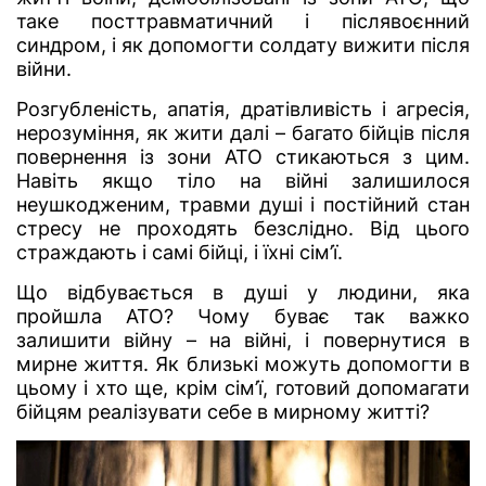
таке посттравматичний і післявоєнний
синдром, і як допомогти солдату вижити після
війни.
Розгубленість, апатія, дратівливість і агресія,
нерозуміння, як жити далі – багато бійців після
повернення із зони АТО стикаються з цим.
Навіть якщо тіло на війні залишилося
неушкодженим, травми душі і постійний стан
стресу не проходять безслідно. Від цього
страждають і самі бійці, і їхні сім’ї.
Що відбувається в душі у людини, яка
пройшла АТО? Чому буває так важко
залишити війну – на війні, і повернутися в
мирне життя. Як близькі можуть допомогти в
цьому і хто ще, крім сім’ї, готовий допомагати
бійцям реалізувати себе в мирному житті?