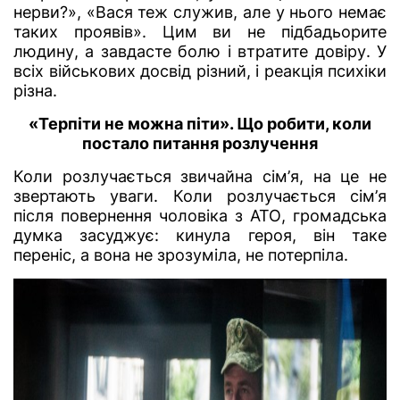
нерви?», «Вася теж служив, але у нього немає
таких проявів». Цим ви не підбадьорите
людину, а завдасте болю і втратите довіру. У
всіх військових досвід різний, і реакція психіки
різна.
«Терпіти не можна піти». Що робити, коли
постало питання розлучення
Коли розлучається звичайна сім’я, на це не
звертають уваги. Коли розлучається сім’я
після повернення чоловіка з АТО, громадська
думка засуджує: кинула героя, він таке
переніс, а вона не зрозуміла, не потерпіла.