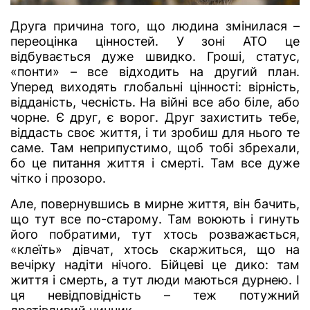
Друга причина того, що людина змінилася –
переоцінка цінностей. У зоні АТО це
відбувається дуже швидко. Гроші, статус,
«понти» – все відходить на другий план.
Уперед виходять глобальні цінності: вірність,
відданість, чесність. На війні все або біле, або
чорне. Є друг, є ворог. Друг захистить тебе,
віддасть своє життя, і ти зробиш для нього те
саме. Там неприпустимо, щоб тобі збрехали,
бо це питання життя і смерті. Там все дуже
чітко і прозоро.
Але, повернувшись в мирне життя, він бачить,
що тут все по-старому. Там воюють і гинуть
його побратими, тут хтось розважається,
«клеїть» дівчат, хтось скаржиться, що на
вечірку надіти нічого. Бійцеві це дико: там
життя і смерть, а тут люди маються дурнею. І
ця невідповідність – теж потужний