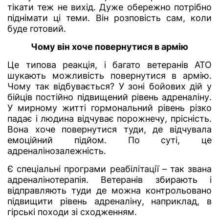
тікати теж не вихід. Дуже обережно потрібно
піднімати ці теми. Він розповість сам, коли
буде готовий.
Чому він хоче повернутися в армію
Це типова реакція, і багато ветеранів АТО
шукають можливість повернутися в армію.
Чому так відбувається? У зоні бойових дій у
бійців постійно підвищений рівень адреналіну.
У мирному житті гормональний рівень різко
падає і людина відчуває порожнечу, прісність.
Вона хоче повернутися туди, де відчувала
емоційний підйом. По суті, це
адреналінозалежність.
Є спеціальні програми реабілітації – так звана
адреналінотерапія. Ветеранів збирають і
відправляють туди де можна контрольовано
підвищити рівень адреналіну, наприклад, в
гірські походи зі сходженням.