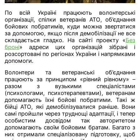
По всій Україні працюють волонтерські
організації, спілки ветеранів АТО, об’єднання
бойових побратимів, куди можна звертатися
за допомогою, якщо після демобілізації не все
складається гладко. На сайті проекту «
Без
броні
» адреси цих організацій зібрані і
розсортовані по регіонах України і напрямками
допомоги.
Волонтери та ветеранські об’єднання
працюють за принципом «рівний рівному» –
разом з вузькими спеціалістами
(психологами, психотерапевтами), ветеранам
допомагають їхні бойові побратими. Такі ж
бійці АТО, які демобілізувалися раніше. Вони
самі пройшли через труднощі адаптації, і тепер
особистим досвідом так авторитетом
допомагають своїм бойовим братам. Багато з
них отримали спеціалізовану підготовку, щоб