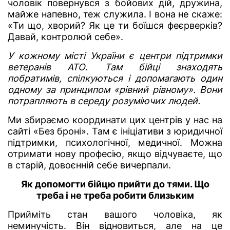
чоловік повернувся з бойових дій, дружина,
майже напевно, теж служила. І вона не скаже:
«Ти що, хворий? Як це ти боїшся феєрверків?
Давай, контролюй себе».
У кожному місті України є центри підтримки
ветеранів АТО. Там бійці знаходять
побратимів, спілкуються і допомагають один
одному за принципом «рівний рівному». Вони
потрапляють в середу розуміючих людей.
Ми збираємо координати цих центрів у нас на
сайті «Без броні». Там є ініціативи з юридичної
підтримки, психологічної, медичної. Можна
отримати нову професію, якщо відчуваєте, що
в старій, довоєнній себе вичерпали.
Як допомогти бійцю прийти до тями. Що
треба і не треба робити близьким
Прийміть стан вашого чоловіка, як
неминучість. Він відновиться, але на це