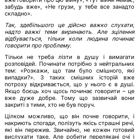
забудь вже», «Не грузи, у тебе все занадто
складно».
Так, здебільшого це дійсно важко слухати,
надто важкі теми виринають. Але зцілення
відбувається, тільки коли людина починає
говорити про проблему.
Тільки не треба лізти в душу і вимагати
розповідей. Починати потрібно з нейтральних
тем: «Розкажи, що там було смішного, які
випадки?». З таких смішних історій вже
потроху відкривається, що у нього є в душі.
Якщо боєць хоч щось починає говорити – це
вже дуже добре. Тому що зазвичай вони
закриті з тими, хто не був поруч.
Цілком можливо, що він почне говорити, і
накриють спогади, полізуть якісь страшні речі,
які він пережив. Звичайно, не кожен готовий
вислухати таке. Але робити перелякані очі і