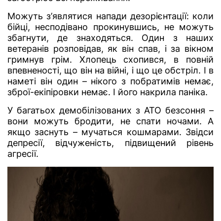
Можуть з’являтися напади дезорієнтації: коли
бійці, несподівано прокинувшись, не можуть
збагнути, де знаходяться. Один з наших
ветеранів розповідав, як він спав, і за вікном
гримнув грім. Хлопець схопився, в повній
впевненості, що він на війні, і що це обстріл. І в
наметі він один – нікого з побратимів немає,
зброї-екіпіровки немає. І його накрила паніка.
У багатьох демобілізованих з АТО безсоння –
вони можуть бродити, не спати ночами. А
якщо заснуть – мучаться кошмарами. Звідси
депресії, відчуженість, підвищений рівень
агресії.