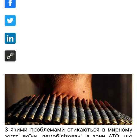
З якими проблемами стикаються в мирному
житті воїни, демобілізовані із зони АТО, що