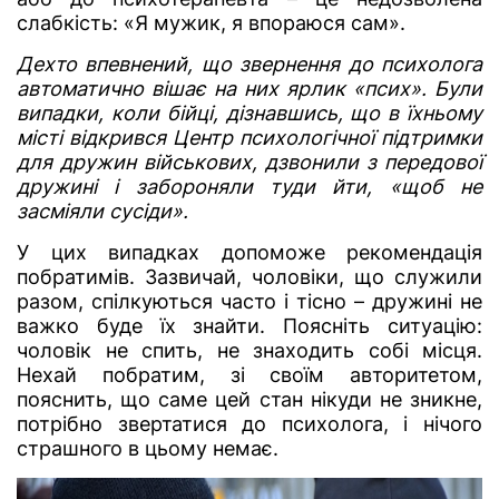
слабкість: «Я мужик, я впораюся сам».
Дехто впевнений, що звернення до психолога
автоматично вішає на них ярлик «псих». Були
випадки, коли бійці, дізнавшись, що в їхньому
місті відкрився Центр психологічної підтримки
для дружин військових, дзвонили з передової
дружині і забороняли туди йти, «щоб не
засміяли сусіди».
У цих випадках допоможе рекомендація
побратимів. Зазвичай, чоловіки, що служили
разом, спілкуються часто і тісно – дружині не
важко буде їх знайти. Поясніть ситуацію:
чоловік не спить, не знаходить собі місця.
Нехай побратим, зі своїм авторитетом,
пояснить, що саме цей стан нікуди не зникне,
потрібно звертатися до психолога, і нічого
страшного в цьому немає.