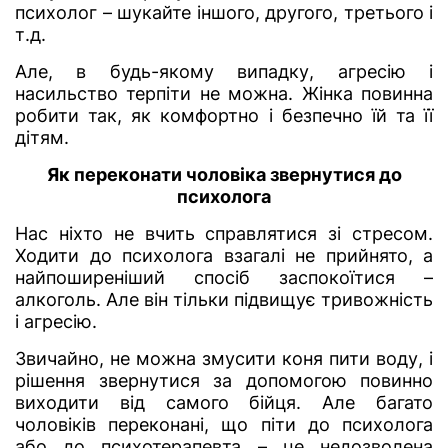
психолог – шукайте іншого, другого, третього і
т.д.
Але, в будь-якому випадку, агресію і
насильство терпіти не можна. Жінка повинна
робити так, як комфортно і безпечно їй та її
дітям.
Як переконати чоловіка звернутися до
психолога
Нас ніхто не вчить справлятися зі стресом.
Ходити до психолога взагалі не прийнято, а
найпоширеніший спосіб заспокоїтися –
алкоголь. Але він тільки підвищує тривожність
і агресію.
Звичайно, не можна змусити коня пити воду, і
рішення звернутися за допомогою повинно
виходити від самого бійця. Але багато
чоловіків переконані, що піти до психолога
або до психотерапевта – це недозволена