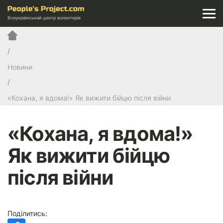
Всеукраїнський центр волонтерів
Новини
«Кохана, я вдома!» Як вижити бійцю після війни
«Кохана, я вдома!»
Як вижити бійцю
після війни
Поділитись: