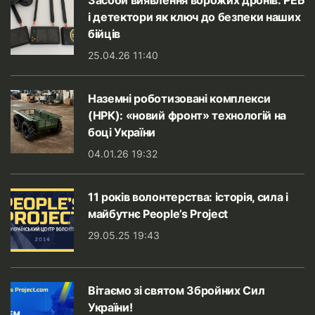
Засоби виявлення ворожих дронів: РЕБ
і детектори як ключ до безпеки наших
бійців
25.04.26 11:40
Наземні роботизовані комплекси
(НРК): «новий фронт» технологій на
боці України
04.01.26 19:32
11 років волонтерства: історія, сила і
майбутнє People’s Project
29.05.25 19:43
Вітаємо зі святом Збройних Сил
України!