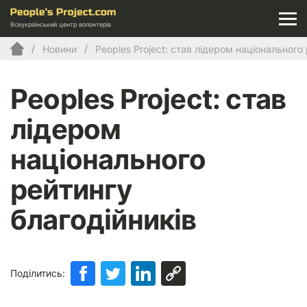
Всеукраїнський центр волонтерів
Новини
Peoples Project: став лідером національного
Peoples Project: став
лідером
національного
рейтингу
благодійників
Поділитись: