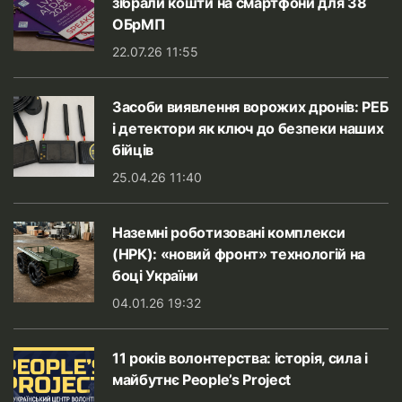
зібрали кошти на смартфони для 38
ОБрМП
22.07.26 11:55
Засоби виявлення ворожих дронів: РЕБ
і детектори як ключ до безпеки наших
бійців
25.04.26 11:40
Наземні роботизовані комплекси
(НРК): «новий фронт» технологій на
боці України
04.01.26 19:32
11 років волонтерства: історія, сила і
майбутнє People’s Project