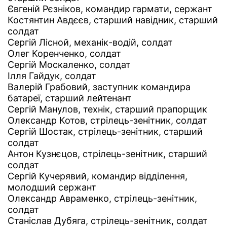
Євгеній Рєзніков, командир гармати, сержант
Костянтин Авдєєв, старший навідник, старший
солдат
Сергій Лісной, механік-водій, солдат
Олег Коренченко, солдат
Сергій Москаленко, солдат
Ілля Гайдук, солдат
Валерій Грабовий, заступник командира
батареї, старший лейтенант
Сергій Манулов, технік, старший прапорщик
Олександр Котов, стрілець-зенітник, солдат
Сергій Шостак, стрілець-зенітник, старший
солдат
Антон Кузнєцов, стрілець-зенітник, старший
солдат
Сергій Кучерявий, командир відділення,
молодший сержант
Олександр Авраменко, стрілець-зенітник,
солдат
Станіслав Дубяга, стрілець-зенітник, солдат