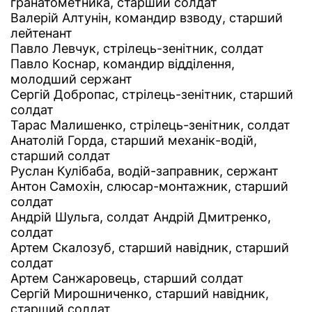
гранатометника, старший солдат
Валерій Алтунін, командир взводу, старший
лейтенант
Павло Левчук, стрілець-зенітник, солдат
Павло Коснар, командир відділення,
молодший сержант
Сергій Добропас, стрілець-зенітник, старший
солдат
Тарас Малишенко, стрілець-зенітник, солдат
Анатолій Горда, старший механік-водій,
старший солдат
Руслан Кулібаба, водій-заправник, сержант
Антон Самохін, слюсар-монтажник, старший
солдат
Андрій Шульга, солдат Андрій Дмитренко,
солдат
Артем Скалозуб, старший навідник, старший
солдат
Артем Санжаровець, старший солдат
Сергій Мирошниченко, старший навідник,
старший солдат