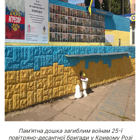
Пам’ятна дошка загиблим воїнам 25-ї
повітряно-десантної бригади у Кривому Розі