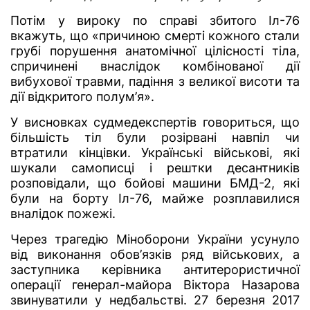
Потім у вироку по справі збитого Іл-76
вкажуть, що «причиною смерті кожного стали
грубі порушення анатомічної цілісності тіла,
спричинені внаслідок комбінованої дії
вибухової травми, падіння з великої висоти та
дії відкритого полум’я».
У висновках судмедекспертів говориться, що
більшість тіл були розірвані навпіл чи
втратили кінцівки. Українські військові, які
шукали самописці і рештки десантників
розповідали, що бойові машини БМД-2, які
були на борту Іл-76, майже розплавилися
вналідок пожежі.
Через трагедію Міноборони України усунуло
від виконання обов’язків ряд військових, а
заступника керівника антитерористичної
операції генерал-майора Віктора Назарова
звинуватили у недбальстві. 27 березня 2017