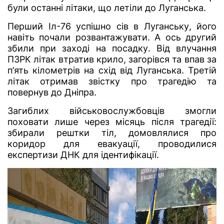
були останні літаки, що летіли до Луганська.
Перший Іл-76 успішно сів в Луганську, його
навіть почали розвантажувати. А ось другий
збили при заході на посадку. Від влучання
ПЗРК літак втратив крило, загорівся та впав за
п’ять кілометрів на схід від Луганська. Третій
літак отримав звістку про трагедію та
повернув до Дніпра.
Загиблих військовослужбовців змогли
поховати лише через місяць після трагедії:
збирали рештки тіл, домовлялися про
коридор для евакуації, проводилися
експертизи ДНК для ідентифікації.