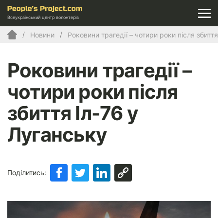
Всеукраїнський центр волонтерів
Новини
Роковини трагедії – чотири роки після збитт
Роковини трагедії –
чотири роки після
збиття Іл-76 у
Луганську
Поділитись: