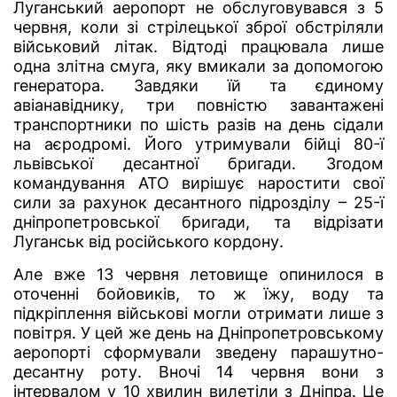
Луганський аеропорт не обслуговувався з 5
червня, коли зі стрілецької зброї обстріляли
військовий літак. Відтоді працювала лише
одна злітна смуга, яку вмикали за допомогою
генератора. Завдяки їй та єдиному
авіанавіднику, три повністю завантажені
транспортники по шість разів на день сідали
на аєродромі. Його утримували бійці 80-ї
львівської десантної бригади. Згодом
командування АТО вирішує наростити свої
сили за рахунок десантного підрозділу – 25-ї
дніпропетровської бригади, та відрізати
Луганськ від російського кордону.
Але вже 13 червня летовище опинилося в
оточенні бойовиків, то ж їжу, воду та
підкріплення військові могли отримати лише з
повітря. У цей же день на Дніпропетровському
аеропорті сформували зведену парашутно-
десантну роту. Вночі 14 червня вони з
інтервалом у 10 хвилин вилетіли з Дніпра. Це