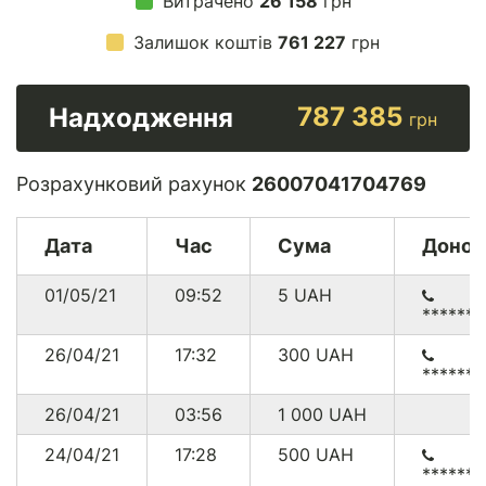
Витрачено
26 158
грн
Залишок коштів
761 227
грн
787 385
Надходження
грн
Розрахунковий рахунок
26007041704769
Дата
Час
Сума
Донор
01/05/21
09:52
5
UAH
******
26/04/21
17:32
300
UAH
******
26/04/21
03:56
1 000
UAH
24/04/21
17:28
500
UAH
******