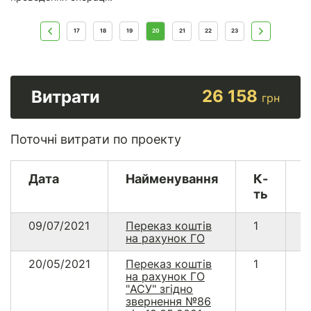
17
18
19
20
21
22
23
26 158
Витрати
грн
Поточні витрати по проекту
Дата
Найменування
К-
В
ть
09/07/2021
Переказ коштів
1
3
на рахунок ГО
20/05/2021
Переказ коштів
1
2
на рахунок ГО
"АСУ" згідно
звернення №86