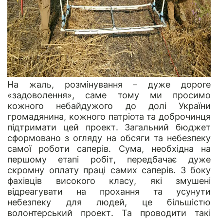
На жаль, розмінування – дуже дороге
«задоволення», саме тому ми просимо
кожного небайдужого до долі України
громадянина, кожного патріота та доброчинця
підтримати цей проект. Загальний бюджет
сформовано з огляду на обсяги та небезпеку
самої роботи саперів. Сума, необхідна на
першому етапі робіт, передбачає дуже
скромну оплату праці самих саперів. З боку
фахівців високого класу, які змушені
відреагувати на прохання та усунути
небезпеку для людей, це більшістю
волонтерський проект. Та проводити такі