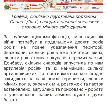
Графіка, люб’язно підготована порталом
"Слово і Діло", наводить основні показники
стосовно мінного забруднення
За грубими оцінками фахівців, лише один рік
війни потребує в подальшому десяти років
робіт на повне убезпечення території.
Зважаючи, скільки років вже точиться війна,
скільки років триває окупація окремих частин
Донбасу, скільки снарядів випустила по нам
артилерія росіян та їх найманців, скільки
артилерійських та протипіхотних мін щодня
закидають на наші землі терористи, скільки
мінних полів, окремих мін, розтяжок та пасток
встановлено, загублено та приховано – роботи
з убезпечення наших земель дуже і дуже
багато.