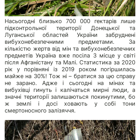
Насьогодні близько 700 000 гектарів лише
підконтрольної території Донецької та
Луганської областей України забруднені
вибухонебезпечними предметами. За
кількістю жертв від мін та вибухонебезпечних
предметів Україна вже посіла 3 місце у світі
після Афганістану та Малі. Статистика за 2020
рік у порівняні із 2019 роком погіршилась
майже на 30%! Тож ні – братися за цю справу
не зарано. Адже і сьогодні на мінах та
вибухівці гинуть і калічаться мирні люди, а
значні території залишаються покинутими, бо
ж землі і досі ховають у собі тони
смертоносного залізяччя.