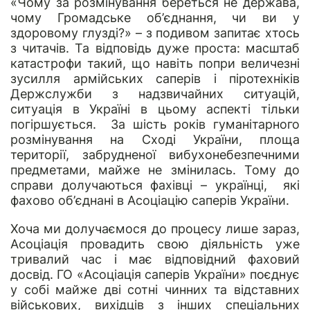
«Чому за розмінування береться не держава,
чому Громадське об’єднання, чи ви у
здоровому глузді?» – з подивом запитає хтось
з читачів. Та відповідь дуже проста: масштаб
катастрофи такий, що навіть попри величезні
зусилля армійських саперів і піротехніків
Держслужби з надзвичайних ситуацій,
ситуація в Україні в цьому аспекті тільки
погіршується. За шість років гуманітарного
розмінування на Сході України, площа
території, забрудненої вибухонебезпечними
предметами, майже не змінилась. Тому до
справи долучаються фахівці – українці, які
фахово об’єднані в Асоціацію саперів України.
Хоча ми долучаємося до процесу лише зараз,
Асоціація провадить свою діяльність уже
тривалий час і має відповідний фаховий
досвід. ГО «Асоціація саперів України» поєднує
у собі майже дві сотні чинних та відставних
військових, вихідців з інших спеціальних