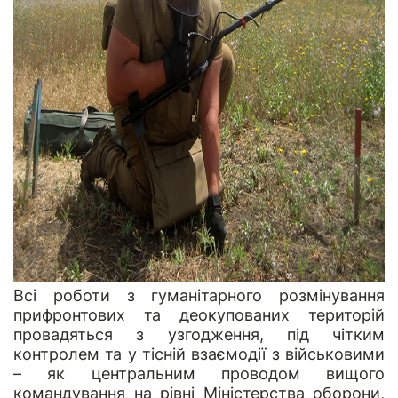
Всі роботи з гуманітарного розмінування
прифронтових та деокупованих територій
провадяться з узгодження, під чітким
контролем та у тісній взаємодії з військовими
– як центральним проводом вищого
командування на рівні Міністерства оборони,