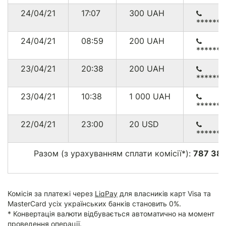
24/04/21
17:07
300
UAH
******
24/04/21
08:59
200
UAH
******
23/04/21
20:38
200
UAH
******
23/04/21
10:38
1 000
UAH
******
22/04/21
23:00
20
USD
******
Разом (з урахуванням сплати комісії*):
787 38
Комісія за платежі через
LiqPay
для власників карт Visa та
MasterCard усіх українських банків становить 0%.
* Конвертація валюти відбувається автоматично на момент
проведення операції.