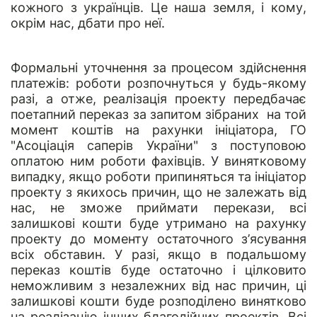
кожного з українців. Це наша земля, і кому,
окрім нас, дбати про неї.
Формальні уточнення за процесом здійснення
платежів: роботи розпочнуться у будь-якому
разі, а отже, реалізація проекту передбачає
поетапний переказ за запитом зібраних на той
момент коштів на рахунки ініціатора, ГО
"Асоціація саперів України" з поступовою
оплатою ним роботи фахівців. У винятковому
випадку, якщо роботи припиняться та ініціатор
проекту з якихось причин, що не залежать від
нас, не зможе приймати перекази, всі
залишкові кошти буде утримано на рахунку
проекту до моменту остаточного з’ясування
всіх обставин. У разі, якщо в подальшому
переказ коштів буде остаточно і цілковито
неможливим з незалежних від нас причин, ці
залишкові кошти буде розподілено винятково
на реалізацію інших благодійних проектів. Всі