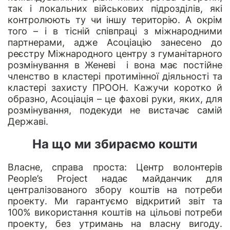
так і локальних військових підрозділів, які
контролюють ту чи іншу територію. А окрім
того – і в тісній співпраці з міжнародними
партнерами, адже Асоціацію занесено до
реєстру Міжнародного центру з гуманітарного
розмінування в Женеві і вона має постійне
членство в кластері протимінної діяльності та
кластері захисту ПPOOH. Кажучи коротко й
образно, Асоціація – це фахові руки, яких, для
розмінування, подекуди не вистачає самій
Державі.
На що ми збираємо кошти
Власне, справа проста: Центр волонтерів
People’s Project надає майданчик для
централізованого збору коштів на потреби
проекту. Ми гарантуємо відкритий звіт та
100% використання коштів на цільові потреби
проекту, без утримань на власну вигоду.