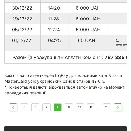
30/12/22
14:20
6 000
UAH
29/12/22
11:28
6 000
UAH
05/12/22
12:24
5 000
UAH
01/12/22
04:25
160
UAH
******
Разом (з урахуванням сплати комісії*):
787 385.00
Комісія за платежі через
LiqPay
для власників карт Visa та
MasterCard усіх українських банків становить 0%.
* Конвертація валюти відбувається автоматично на момент
проведення операції.
5
6
7
8
9
10
11
23
...