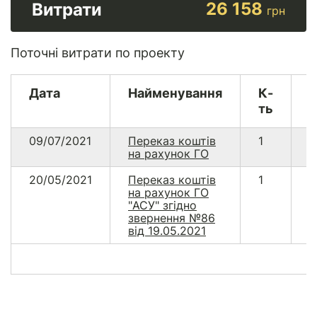
26 158
Витрати
грн
Поточні витрати по проекту
Дата
Найменування
К-
В
ть
09/07/2021
Переказ коштів
1
3
на рахунок ГО
20/05/2021
Переказ коштів
1
2
на рахунок ГО
"АСУ" згідно
звернення №86
від 19.05.2021