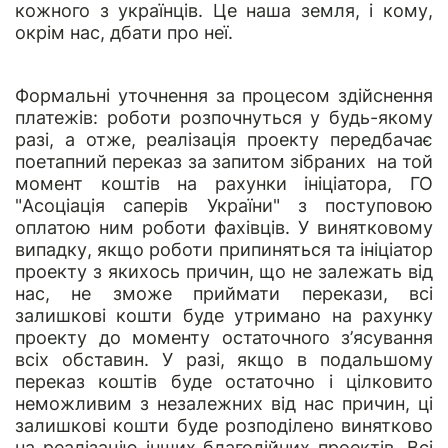
кожного з українців. Це наша земля, і кому,
окрім нас, дбати про неї.
Формальні уточнення за процесом здійснення
платежів: роботи розпочнуться у будь-якому
разі, а отже, реалізація проекту передбачає
поетапний переказ за запитом зібраних на той
момент коштів на рахунки ініціатора, ГО
"Асоціація саперів України" з поступовою
оплатою ним роботи фахівців. У винятковому
випадку, якщо роботи припиняться та ініціатор
проекту з якихось причин, що не залежать від
нас, не зможе приймати перекази, всі
залишкові кошти буде утримано на рахунку
проекту до моменту остаточного з’ясування
всіх обставин. У разі, якщо в подальшому
переказ коштів буде остаточно і цілковито
неможливим з незалежних від нас причин, ці
залишкові кошти буде розподілено винятково
на реалізацію інших благодійних проектів. Всі