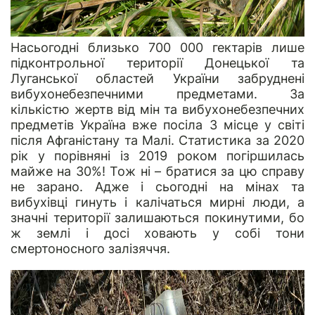
Насьогодні близько 700 000 гектарів лише
підконтрольної території Донецької та
Луганської областей України забруднені
вибухонебезпечними предметами. За
кількістю жертв від мін та вибухонебезпечних
предметів Україна вже посіла 3 місце у світі
після Афганістану та Малі. Статистика за 2020
рік у порівняні із 2019 роком погіршилась
майже на 30%! Тож ні – братися за цю справу
не зарано. Адже і сьогодні на мінах та
вибухівці гинуть і калічаться мирні люди, а
значні території залишаються покинутими, бо
ж землі і досі ховають у собі тони
смертоносного залізяччя.