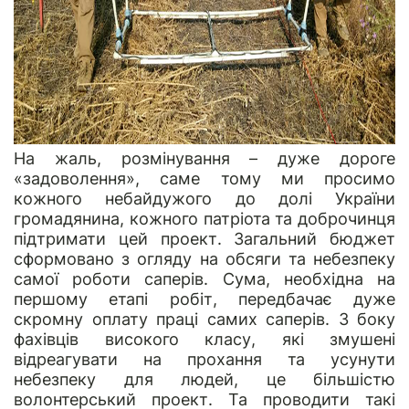
На жаль, розмінування – дуже дороге
«задоволення», саме тому ми просимо
кожного небайдужого до долі України
громадянина, кожного патріота та доброчинця
підтримати цей проект. Загальний бюджет
сформовано з огляду на обсяги та небезпеку
самої роботи саперів. Сума, необхідна на
першому етапі робіт, передбачає дуже
скромну оплату праці самих саперів. З боку
фахівців високого класу, які змушені
відреагувати на прохання та усунути
небезпеку для людей, це більшістю
волонтерський проект. Та проводити такі