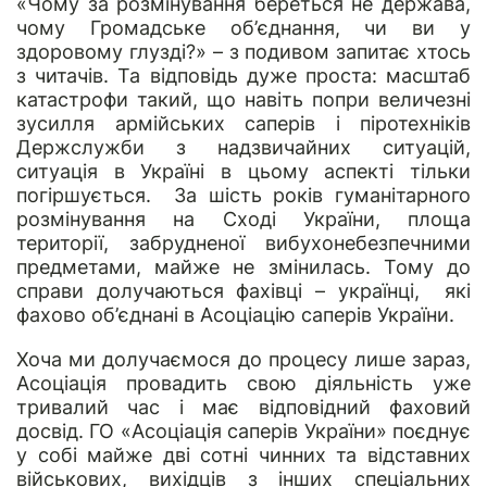
«Чому за розмінування береться не держава,
чому Громадське об’єднання, чи ви у
здоровому глузді?» – з подивом запитає хтось
з читачів. Та відповідь дуже проста: масштаб
катастрофи такий, що навіть попри величезні
зусилля армійських саперів і піротехніків
Держслужби з надзвичайних ситуацій,
ситуація в Україні в цьому аспекті тільки
погіршується. За шість років гуманітарного
розмінування на Сході України, площа
території, забрудненої вибухонебезпечними
предметами, майже не змінилась. Тому до
справи долучаються фахівці – українці, які
фахово об’єднані в Асоціацію саперів України.
Хоча ми долучаємося до процесу лише зараз,
Асоціація провадить свою діяльність уже
тривалий час і має відповідний фаховий
досвід. ГО «Асоціація саперів України» поєднує
у собі майже дві сотні чинних та відставних
військових, вихідців з інших спеціальних