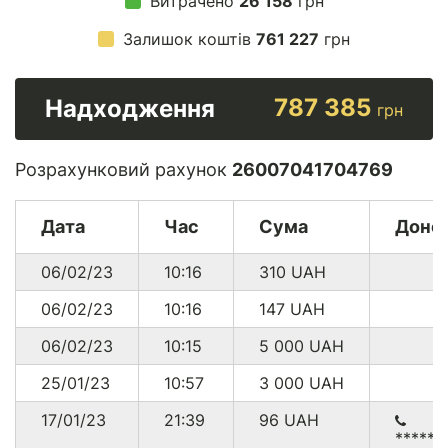
Витрачено
26 158
грн
Залишок коштів
761 227
грн
787 385
Надходження
грн
Розрахунковий рахунок
26007041704769
Дата
Час
Сума
Доно
06/02/23
10:16
310
UAH
06/02/23
10:16
147
UAH
06/02/23
10:15
5 000
UAH
25/01/23
10:57
3 000
UAH
17/01/23
21:39
96
UAH
******