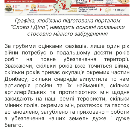
Графіка, люб’язно підготована порталом
"Слово і Діло", наводить основні показники
стосовно мінного забруднення
За грубими оцінками фахівців, лише один рік
війни потребує в подальшому десяти років
робіт на повне убезпечення території.
Зважаючи, скільки років вже точиться війна,
скільки років триває окупація окремих частин
Донбасу, скільки снарядів випустила по нам
артилерія росіян та їх найманців, скільки
артилерійських та протипіхотних мін щодня
закидають на наші землі терористи, скільки
мінних полів, окремих мін, розтяжок та пасток
встановлено, загублено та приховано – роботи
з убезпечення наших земель дуже і дуже
багато.