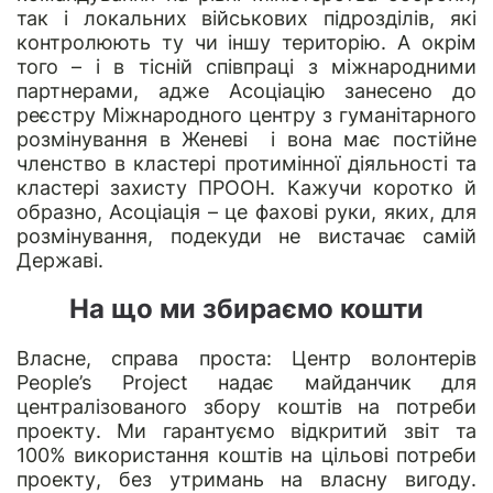
так і локальних військових підрозділів, які
контролюють ту чи іншу територію. А окрім
того – і в тісній співпраці з міжнародними
партнерами, адже Асоціацію занесено до
реєстру Міжнародного центру з гуманітарного
розмінування в Женеві і вона має постійне
членство в кластері протимінної діяльності та
кластері захисту ПPOOH. Кажучи коротко й
образно, Асоціація – це фахові руки, яких, для
розмінування, подекуди не вистачає самій
Державі.
На що ми збираємо кошти
Власне, справа проста: Центр волонтерів
People’s Project надає майданчик для
централізованого збору коштів на потреби
проекту. Ми гарантуємо відкритий звіт та
100% використання коштів на цільові потреби
проекту, без утримань на власну вигоду.