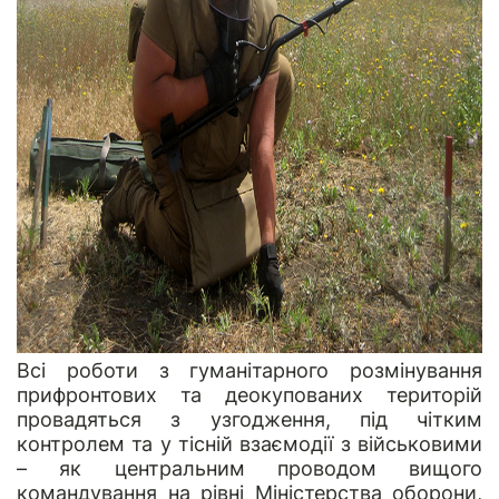
Всі роботи з гуманітарного розмінування
прифронтових та деокупованих територій
провадяться з узгодження, під чітким
контролем та у тісній взаємодії з військовими
– як центральним проводом вищого
командування на рівні Міністерства оборони,