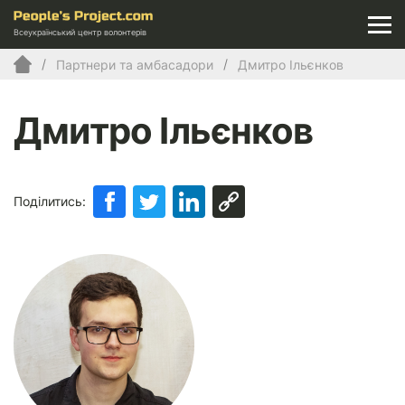
Всеукраїнський центр волонтерів
Партнери та амбасадори
Дмитро Ільєнков
Дмитро Ільєнков
Поділитись: