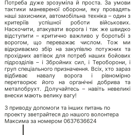
Потреба дуже зрозуміла й проста. За умови
тактики маневреної оборони, яку провадять
наші захисники, автомобільна техніка – один з
критеріїв успішної роботи військових.
Наскочити, атакувати ворога і так же швидко
відступити – критично важливо у боротьбі з
ворогом, що переважає числом. Тож ми
відкриваємо збір на закупівлю потужних та
прохідних автівок для потреб наших бойових
підрозділів – і Збройних сил, і Тероборони, і
груп спеціального призначення. Всіх, хто зараз
відбиває навалу ворога і рівномірно
перетворює його на органічні добрива та
металобрухт. Долучайтесь – навіть невеликі
внески мають велику вагу!
З приводу допомоги та інших питань по
проекту зветрайтеся до нашого волонтера
Максима за номером 0637636624