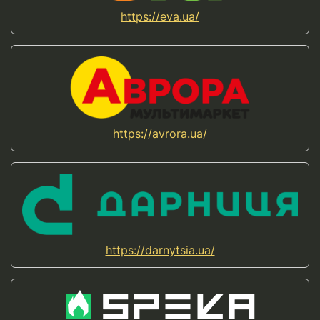
https://eva.ua/
https://avrora.ua/
https://darnytsia.ua/