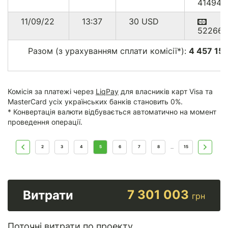
414949
11/09/22
13:37
30
USD
522660
Разом (з урахуванням сплати комісії*):
4 457 15
Комісія за платежі через
LiqPay
для власників карт Visa та
MasterCard усіх українських банків становить 0%.
* Конвертація валюти відбувається автоматично на момент
проведення операції.
2
3
4
5
6
7
8
15
...
7 301 003
Витрати
грн
Поточні витрати по проекту