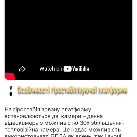
На гіростабілізовану платформу
встановлюються дві камери – денна
відеокамера з можливістю 30х збільшення і
тепловізійна камера. Це надає можливість
використовуваті БПЛА як вдень, так і вночі.