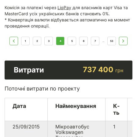
Комісія за платежі через
LiqPay
для власників карт Visa та
MasterCard усіх українських банків становить 0%.
* Конвертація валюти відбувається автоматично на момент
проведення операції.
1
2
3
4
5
6
7
53
...
737 400
Витрати
грн
Поточні витрати по проекту
Дата
Найменування
К-
ть
25/09/2015
Мікроавтобус
1
Volkswagen