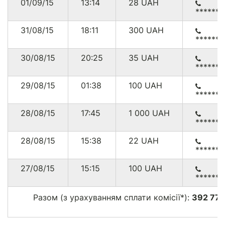
01/09/15
13:14
28
UAH
******4
31/08/15
18:11
300
UAH
******
30/08/15
20:25
35
UAH
******
29/08/15
01:38
100
UAH
******
28/08/15
17:45
1 000
UAH
******1
28/08/15
15:38
22
UAH
******4
27/08/15
15:15
100
UAH
******
Разом (з урахуванням сплати комісії*):
392 778