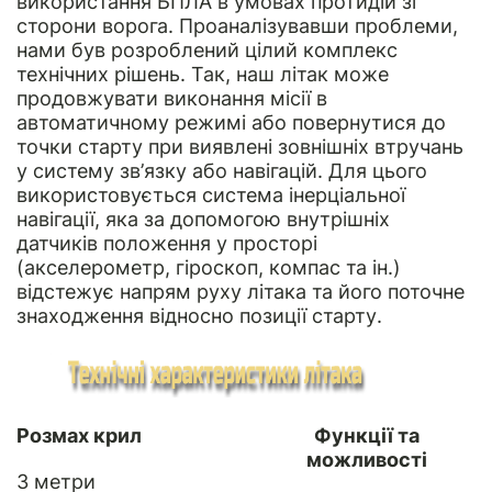
використання БПЛА в умовах протидій зі
сторони ворога. Проаналізувавши проблеми,
нами був розроблений цілий комплекс
технічних рішень. Так, наш літак може
продовжувати виконання місії в
автоматичному режимі або повернутися до
точки старту при виявлені зовнішніх втручань
у систему зв’язку або навігацій. Для цього
використовується система інерціальної
навігації, яка за допомогою внутрішніх
датчиків положення у просторі
(акселерометр, гіроскоп, компас та ін.)
відстежує напрям руху літака та його поточне
знаходження відносно позиції старту.
Розмах крил
Функції та
можливості
3 метри