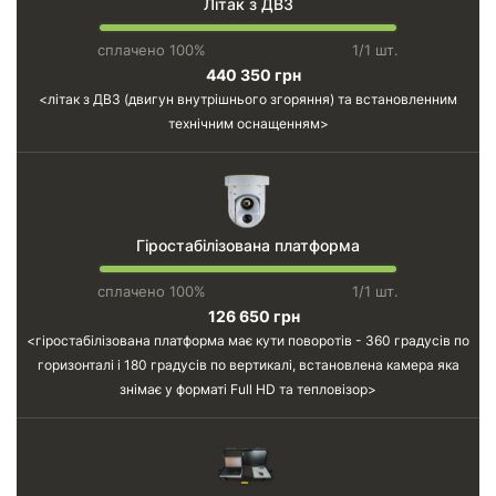
Літак з ДВЗ
сплачено 100%
1/1 шт.
440 350 грн
літак з ДВЗ (двигун внутрішнього згоряння) та встановленним
технічним оснащенням
Гіростабілізована платформа
сплачено 100%
1/1 шт.
126 650 грн
гіростабілізована платформа має кути поворотів - 360 градусів по
горизонталі і 180 градусів по вертикалі, встановлена камера яка
знімає у форматі Full HD та тепловізор