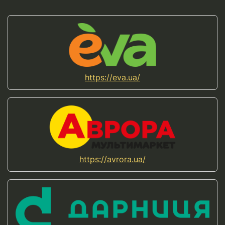
https://eva.ua/
https://avrora.ua/