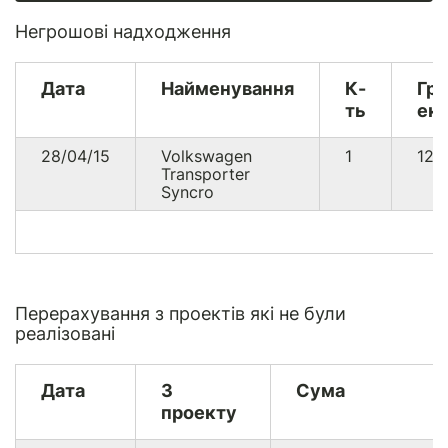
Негрошові надходження
Дата
Найменування
К-
Гр
ть
екв
28/04/15
Volkswagen
1
122
Transporter
Syncro
Перерахування з проектів які не були
реалізовані
Дата
З
Сума
проекту