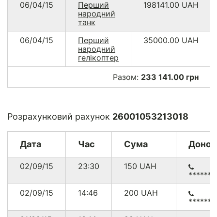
06/04/15
Перший
198141.00
UAH
народний
танк
06/04/15
Перший
35000.00
UAH
народний
гелікоптер
Разом:
233 141.00 грн
Розрахунковий рахунок
26001053213018
Дата
Час
Сума
Донор
02/09/15
23:30
150
UAH
******
02/09/15
14:46
200
UAH
******