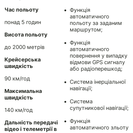
Час польоту
Функція
автоматичного
понад 5 годин
польоту за заданим
маршрутом;
Висота польоту
Функція
до 2000 метрів
автоматичного
повернення у випадку
Крейсерська
відмови GPS сигналу
швидкість
або радіоперешкод;
90 км/год
Система інерціальної
навігації;
Максимальна
швидкість
Система
супутникової навігації;
140 км/год
Функція
Дальність передачі
автоматичного зльоту
відео і телеметрії в