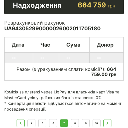
664 759
Надходження
грн
Розрахунковий рахунок
UA943052990000026002011705180
Дата
Час
Сума
Донор
--
--
--
--
Разом (з урахуванням сплати комісії*):
664
759.00 грн
Комісія за платежі через
LiqPay
для власників карт Visa та
MasterCard усіх українських банків становить 0%.
* Конвертація валюти відбувається автоматично на момент
проведення операції.
4
5
6
7
8
9
10