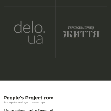
Всеукраїнський центр волонтерів
Миколаївський обласний