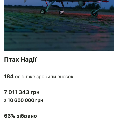
Птах Надії
184
осіб вже зробили внесок
7 011 343 грн
з
10 600 000 грн
66
% зібрано