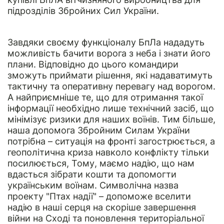
підрозділів Збройних Сил України.
Завдяки своєму функціоналу БпЛа нададуть
можливість бачити ворога з неба і знати його
плани. Відповідно до цього командири
зможуть приймати рішення, які надаватимуть
тактичну та оперативну перевагу над ворогом.
А найприємніше те, що для отримання такої
інформації необхідно лише технічний засіб, що
мінімізує ризики для наших воїнів. Тим більше,
наша допомога Збройним Силам України
потрібна – ситуація на фронті загострюється, а
геополітична криза навколо конфлікту тільки
посилюється, Тому, маємо надію, що нам
вдасться зібрати кошти та допомогти
українським воїнам. Символічна назва
проекту "Птах надії" – допоможе вселити
надію в наші серця на скоріше завершення
війни на Сході та поновлення територіальної