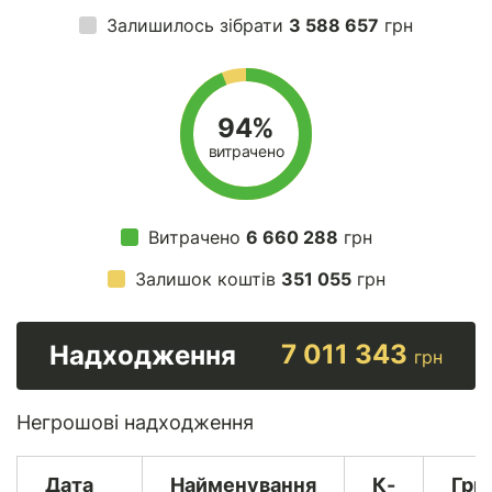
Залишилось зібрати
3 588 657
грн
94%
витрачено
Витрачено
6 660 288
грн
Залишок коштів
351 055
грн
7 011 343
Надходження
грн
Негрошові надходження
Дата
Найменування
К-
Гри