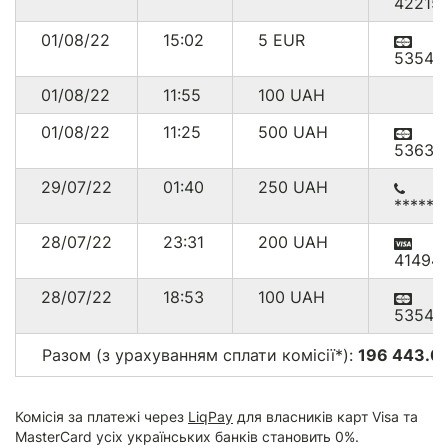
42215
01/08/22
15:02
5
EUR
53545
01/08/22
11:55
100
UAH
01/08/22
11:25
500
UAH
53635
29/07/22
01:40
250
UAH
******
28/07/22
23:31
200
UAH
41494
28/07/22
18:53
100
UAH
53543
Разом (з урахуванням сплати комісії*):
196 443.00
Комісія за платежі через
LiqPay
для власників карт Visa та
MasterCard усіх українських банків становить 0%.