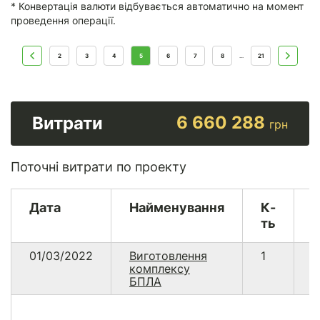
* Конвертація валюти відбувається автоматично на момент
проведення операції.
2
3
4
5
6
7
8
21
...
6 660 288
Витрати
грн
Поточні витрати по проекту
Дата
Найменування
К-
В
ть
01/03/2022
Виготовлення
1
6
комплексу
2
БПЛА