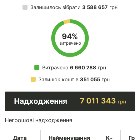
Залишилось зібрати
3 588 657
грн
94%
витрачено
Витрачено
6 660 288
грн
Залишок коштів
351 055
грн
7 011 343
Надходження
грн
Негрошові надходження
Дата
Найменування
К-
Гри