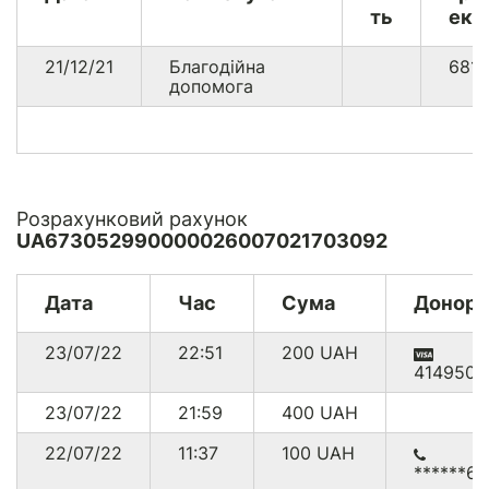
ть
екв
21/12/21
Благодійна
681
допомога
Розрахунковий рахунок
UA673052990000026007021703092
Дата
Час
Сума
Донор
23/07/22
22:51
200
UAH
414950*
23/07/22
21:59
400
UAH
22/07/22
11:37
100
UAH
******6