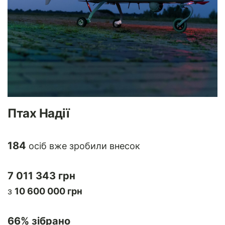
Птах Надії
184
осіб вже зробили внесок
7 011 343 грн
з
10 600 000 грн
66
% зібрано