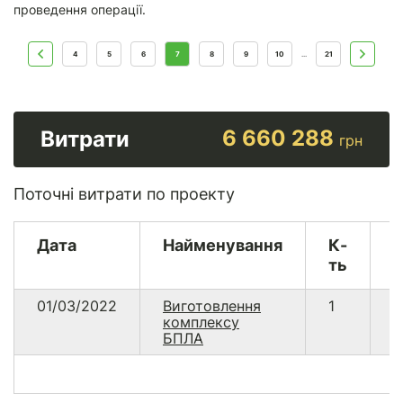
проведення операції.
4
5
6
7
8
9
10
21
...
6 660 288
Витрати
грн
Поточні витрати по проекту
Дата
Найменування
К-
В
ть
01/03/2022
Виготовлення
1
6
комплексу
2
БПЛА