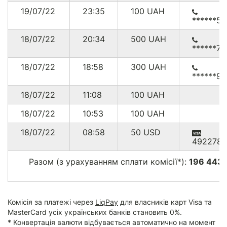
19/07/22
23:35
100
UAH
******5
18/07/22
20:34
500
UAH
******7
18/07/22
18:58
300
UAH
******90
18/07/22
11:08
100
UAH
18/07/22
10:53
100
UAH
18/07/22
08:58
50
USD
492278*
Разом (з урахуванням сплати комісії*):
196 443
Комісія за платежі через
LiqPay
для власників карт Visa та
MasterCard усіх українських банків становить 0%.
* Конвертація валюти відбувається автоматично на момент