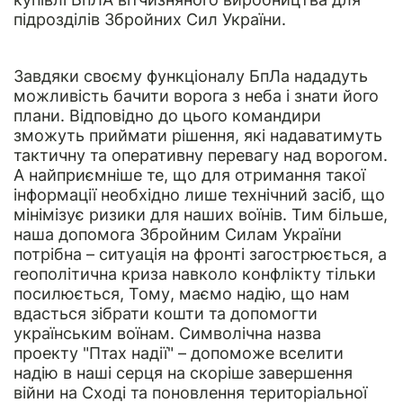
підрозділів Збройних Сил України.
Завдяки своєму функціоналу БпЛа нададуть
можливість бачити ворога з неба і знати його
плани. Відповідно до цього командири
зможуть приймати рішення, які надаватимуть
тактичну та оперативну перевагу над ворогом.
А найприємніше те, що для отримання такої
інформації необхідно лише технічний засіб, що
мінімізує ризики для наших воїнів. Тим більше,
наша допомога Збройним Силам України
потрібна – ситуація на фронті загострюється, а
геополітична криза навколо конфлікту тільки
посилюється, Тому, маємо надію, що нам
вдасться зібрати кошти та допомогти
українським воїнам. Символічна назва
проекту "Птах надії" – допоможе вселити
надію в наші серця на скоріше завершення
війни на Сході та поновлення територіальної