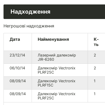
Надходження
Негрошові надходження
Дата
Найменування
К-
ть
23/12/14
Лазерний далекомір
2
JIR-6260
06/10/14
Далекомір Vectronix
2
PLRF25C
08/09/14
Далекомір Vectronix
1
PLRF15C
08/09/14
Далекомір Vectronix
1
PLRF25C