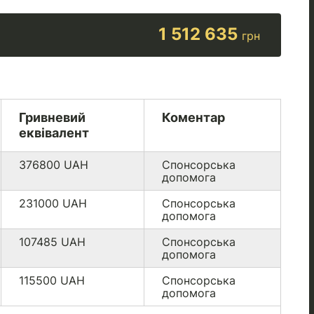
1 512 635
грн
Гривневий
Коментар
еквівалент
376800
UAH
Спонсорська
допомога
231000
UAH
Спонсорська
допомога
107485
UAH
Спонсорська
допомога
115500
UAH
Спонсорська
допомога