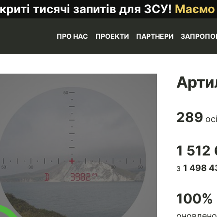
криті тисячі запитів для ЗСУ!
Маємо
ПРО НАС
ПРОЕКТИ
ПАРТНЕРИ
ЗАПРОПО
Арти
289
ос
1 512
з
1 498 4
100
% 
оновлено 