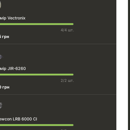
ір Vectronix
4/4 шт.
5 грн
мір JIR-6260
2/2 шт.
0 грн
ewcon LRB 6000 CI