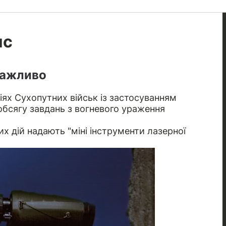
ис
важливо
ях Сухопутних військ із застосуванням
 обсягу завдань з вогневого ураження
их дій надають "міні інструменти лазерної