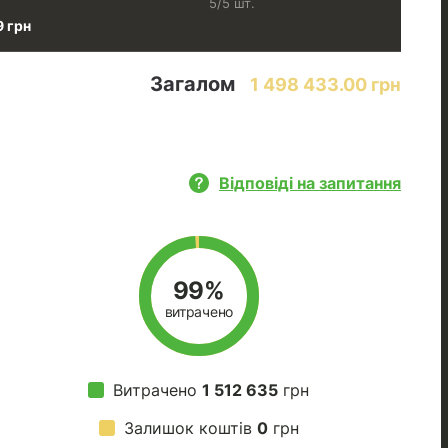
5/5 шт.
9 грн
Загалом
1 498 433.00 грн
Відповіді на запитання
99%
витрачено
Витрачено
1 512 635
грн
Залишок коштів
0
грн