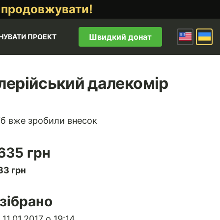
 продовжувати!
Швидкий донат
НУВАТИ ПРОЕКТ
лерійський далекомір
іб вже зробили внесок
 635 грн
33 грн
зібрано
11.01.2017 о 19:14