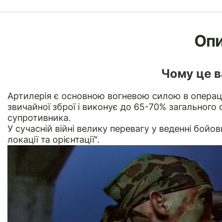
Оп
Чому це 
Артилерія є основною вогневою силою в операці
звичайної зброї і виконує до 65-70% загального
супротивника.
У сучасній війні велику перевагу у веденні бойов
локації та орієнтації".