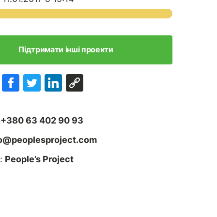
Підтримати інші проекти
:
+380 63 402 90 93
fo@peoplesproject.com
:
People’s Project