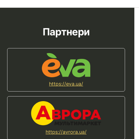
Партнери
https://eva.ua/
https://avrora.ua/