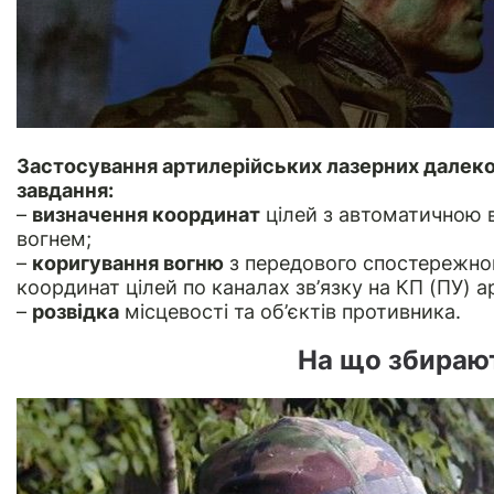
Застосування артилерійських лазерних далеко
завдання:
–
визначення координат
цілей з автоматичною в
вогнем;
–
коригування вогню
з передового спостережног
координат цілей по каналах зв’язку на КП (ПУ) а
–
розвідка
місцевості та об’єктів противника.
На що збираю