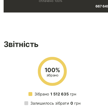
сплачено 100%
667 64
Звітність
100%
зібрано
Зібрано
1 512 635
грн
Залишилось зібрати
0
грн