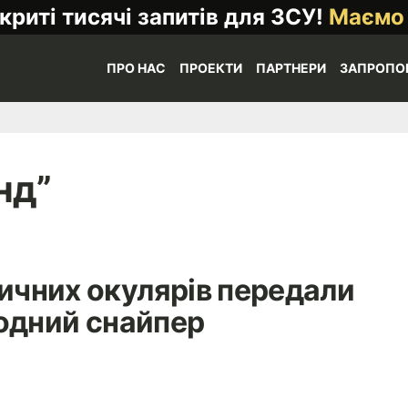
криті тисячі запитів для ЗСУ!
Маємо
ПРО НАС
ПРОЕКТИ
ПАРТНЕРИ
ЗАПРОПО
нд”
тичних окулярів передали
одний снайпер