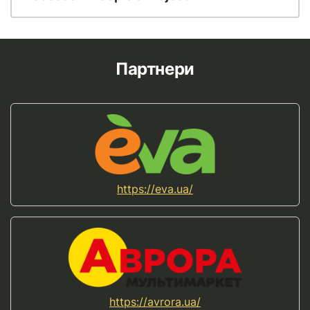
Партнери
https://eva.ua/
https://avrora.ua/