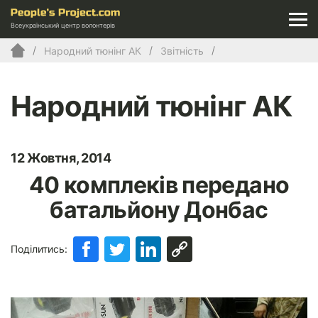
Всеукраїнський центр волонтерів
Народний тюнінг АК
Звітність
Народний тюнінг АК
12 Жовтня, 2014
40 комплеків передано
батальйону Донбас
Поділитись: