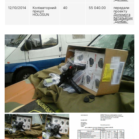
12/10/2014
Коліматорний
40
55 040.00
передали
приціл
проекту
HOLOSUN
Допомога
батальйону
“Донбас”