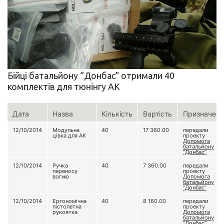
Бійці батальйону “Донбас” отримали 40
комплектів для тюнінгу АК
Дата
Назва
Кількість
Вартість
Призначенн
12/10/2014
Модульна
40
17 360.00
передали
цівка для АК
проекту
Допомога
батальйону
“Донбас”
12/10/2014
Ручка
40
7 360.00
передали
переносу
проекту
вогню
Допомога
батальйону
“Донбас”
12/10/2014
Ергономічна
40
8 160.00
передали
пістолетна
проекту
рукоятка
Допомога
батальйону
“Донбас”