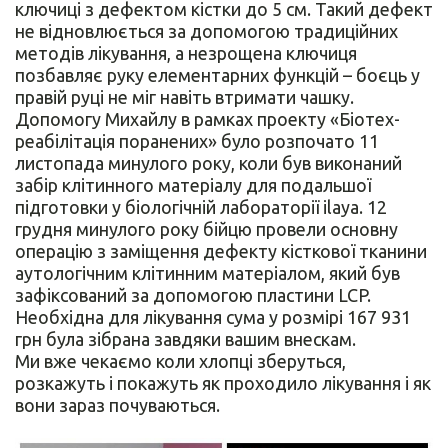
ключиці з дефектом кістки до 5 см. Такий дефект
не відновлюється за допомогою традиційних
методів лікування, а незрощена ключиця
позбавляє руку елементарних функцій – боєць у
правій руці не міг навіть втримати чашку.
Допомогу Михайлу в рамках проекту «Біотех-
реабілітація поранених» було розпочато 11
листопада минулого року, коли був виконаний
забір клітинного матеріалу для подальшої
підготовки у біологічній лабораторії ilaya. 12
грудня минулого року бійцю провели основну
операцію з заміщення дефекту кісткової тканини
аутологічним клітинним матеріалом, який був
зафіксований за допомогою пластини LCP.
Необхідна для лікування сума у розмірі 167 931
грн була зібрана завдяки вашим внескам.
Ми вже чекаємо коли хлопці зберуться,
розкажуть і покажуть як проходило лікування і як
вони зараз почуваються.