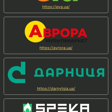
https://eva.ua/
https://avrora.ua/
https://darnytsia.ua/