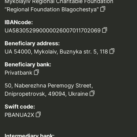
Mykolayiv Regional Charitable Foundation
“Regional Foundation Blagochestya”
IBANcode:
UA583052990000026007011702069
Beneficiary address:
UA 54000, Mykolaiv, Buznyka str. 5, 118
Beneficiary bank:
Privatbank
50, Naberezhna Peremogy Street,
Dnipropetrovsk, 49094, Ukraine
Swift code:
PBANUA2X
Intermediary bank: