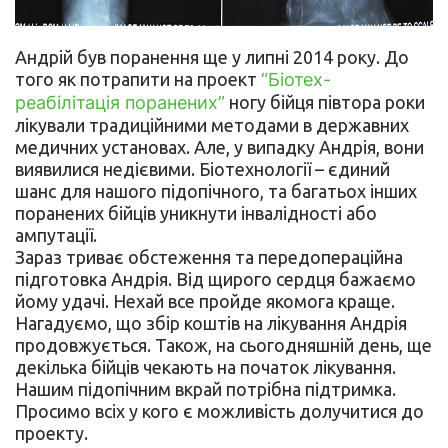
Андрій був поранення ще у липні 2014 року. До
того як потрапити на проект
“Біотех-
реабілітація поранених”
ногу бійця півтора роки
лікували традиційними методами в державних
медичних установах. Але, у випадку Андрія, вони
виявилися недієвими. Біотехнології – єдиний
шанс для нашого підопічного, та багатьох інших
поранених бійців уникнути інвалідності або
ампутації.
Зараз триває обстеження та передопераційна
підготовка Андрія. Від щирого сердця бажаємо
йому удачі. Нехай все пройде якомога краще.
Нагадуємо, що збір коштів на лікування Андрія
продовжується. Також, на сьогодняшній день, ще
декілька бійців чекають на початок лікування.
Нашим підопічним вкрай потрібна підтримка.
Просимо всіх у кого є можливість долучитися до
проекту.