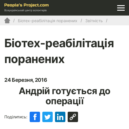
Всеукраїнський центр волонтерів
Біотех-реабілітація поранених
Звітність
Біотех-реабілітація
поранених
24 Березня, 2016
Андрій готується до
операції
Поділитись: