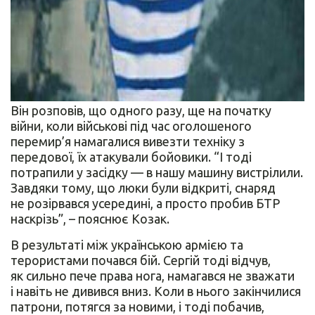
Він розповів, що одного разу, ще на початку
війни, коли військові під час оголошеного
перемир’я намагалися вивезти техніку з
передової, їх атакували бойовики. “І тоді
потрапили у засідку — в нашу машину вистрілили.
Завдяки тому, що люки були відкриті, снаряд
не розірвався усередині, а просто пробив БТР
наскрізь”, – пояснює Козак.
В результаті між українською армією та
терористами почався бій. Сергій тоді відчув,
як сильно пече права нога, намагався не зважати
і навіть не дивився вниз. Коли в нього закінчилися
патрони, потягся за новими, і тоді побачив,