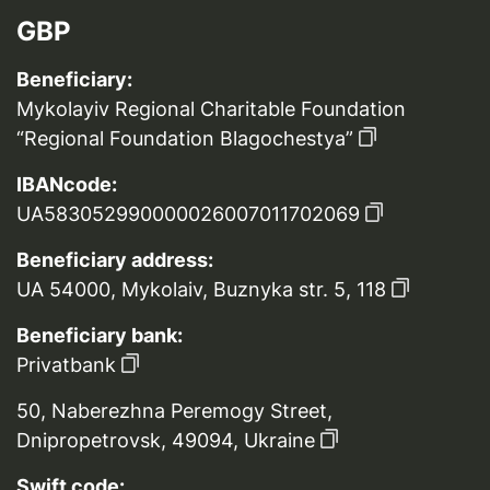
GBP
Beneficiary:
Mykolayiv Regional Charitable Foundation
“Regional Foundation Blagochestya”
IBANcode:
UA583052990000026007011702069
Beneficiary address:
UA 54000, Mykolaiv, Buznyka str. 5, 118
Beneficiary bank:
Privatbank
50, Naberezhna Peremogy Street,
Dnipropetrovsk, 49094, Ukraine
Swift code: