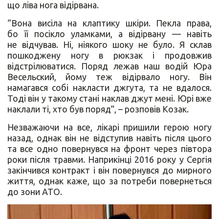
що ліва нога відірвана.
“Вона висіла на клаптику шкіри. Пекла права,
бо її посікло уламками, а відірвану — навіть
не відчував. Ні, ніякого шоку не було. Я склав
пошкоджену ногу в рюкзак і продовжив
відстрілюватися. Поряд лежав наш водій Юра
Весельский, йому теж відірвало ногу. Він
намагався собі накласти джгута, та не вдалося.
Тоді він у такому стані наклав джут мені. Юрі вже
наклали ті, хто був поряд”, – розповів Козак.
Незважаючи на все, лікарі пришили герою ногу
назад, однак він не відступив навіть після цього
та все одно повернувся на фронт через півтора
роки після травми. Наприкінці 2016 року у Сергія
закінчився контракт і він повернувся до мирного
життя, однак каже, що за потреби повернеться
до зони АТО.